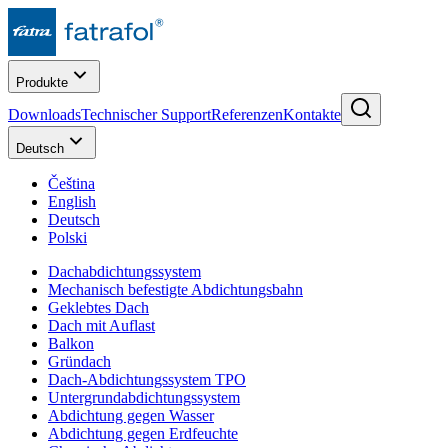
Produkte
Downloads
Technischer Support
Referenzen
Kontakte
Deutsch
Čeština
English
Deutsch
Polski
Dachabdichtungssystem
Mechanisch befestigte Abdichtungsbahn
Geklebtes Dach
Dach mit Auflast
Balkon
Gründach
Dach-Abdichtungssystem TPO
Untergrundabdichtungssystem
Abdichtung gegen Wasser
Abdichtung gegen Erdfeuchte