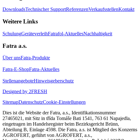
Downloads
Technischer Support
Referenzen
Verkaufsstellen
Kontakt
Weitere Links
Schulung
Geräteverleih
Fatrafol-Aktuelles
Nachhaltigkeit
Fatra a.s.
Über uns
Fatra-Produkte
Fatra-E-Shop
Fatra-Aktuelles
Stellenangebote
Hinweisgeberschutz
Designed by 2FRESH
Sitemap
Datenschutz
Cookie-Einstellungen
Dies ist die Website der Fatra, a.s., Identifikationsnummer
27465021, mit Sitz in třída Tomáše Bati 1541, 763 61 Napajedla,
eingetragen im Handelsregister beim Bezirksgericht Brünn,
Abteilung B, Einlage 4598. Die Fatra, a.s. ist Mitglied des Konzerns
AGROFERT, geführt von AGROFERT, a.s.,