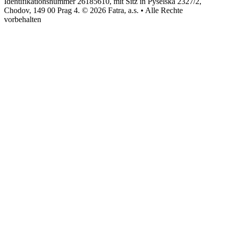
Identifikationsnummer 26185610, mit Sitz in Pyšelská 2327/2,
Chodov, 149 00 Prag 4. © 2026 Fatra, a.s. • Alle Rechte
vorbehalten