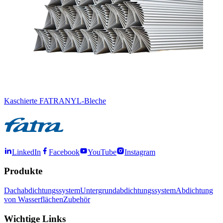
Kaschierte FATRANYL-Bleche
LinkedIn
Facebook
YouTube
Instagram
Produkte
Dachabdichtungssystem
Untergrundabdichtungssystem
Abdichtung
von Wasserflächen
Zubehör
Wichtige Links