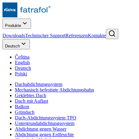
Produkte
Downloads
Technischer Support
Referenzen
Kontakte
Deutsch
Čeština
English
Deutsch
Polski
Dachabdichtungssystem
Mechanisch befestigte Abdichtungsbahn
Geklebtes Dach
Dach mit Auflast
Balkon
Gründach
Dach-Abdichtungssystem TPO
Untergrundabdichtungssystem
Abdichtung gegen Wasser
Abdichtung gegen Erdfeuchte