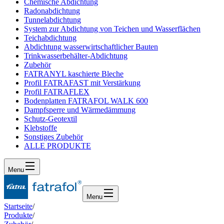
Chemische Abdichtung
Radonabdichtung
Tunnelabdichtung
System zur Abdichtung von Teichen und Wasserflächen
Teichabdichtung
Abdichtung wasserwirtschaftlicher Bauten
Trinkwasserbehälter-Abdichtung
Zubehör
FATRANYL kaschierte Bleche
Profil FATRAFAST mit Verstärkung
Profil FATRAFLEX
Bodenplatten FATRAFOL WALK 600
Dampfsperre und Wärmedämmung
Schutz-Geotextil
Klebstoffe
Sonstiges Zubehör
ALLE PRODUKTE
Menu
Menu
Startseite
/
Produkte
/