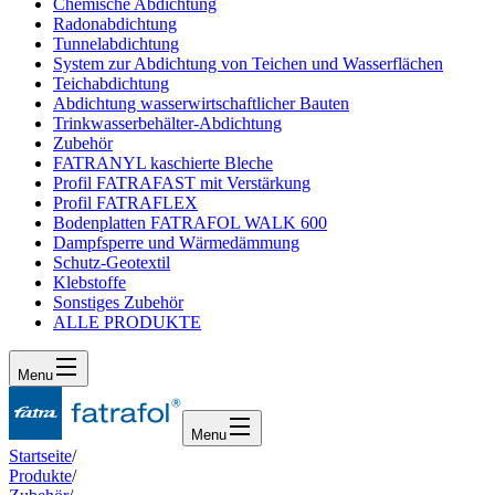
Chemische Abdichtung
Radonabdichtung
Tunnelabdichtung
System zur Abdichtung von Teichen und Wasserflächen
Teichabdichtung
Abdichtung wasserwirtschaftlicher Bauten
Trinkwasserbehälter-Abdichtung
Zubehör
FATRANYL kaschierte Bleche
Profil FATRAFAST mit Verstärkung
Profil FATRAFLEX
Bodenplatten FATRAFOL WALK 600
Dampfsperre und Wärmedämmung
Schutz-Geotextil
Klebstoffe
Sonstiges Zubehör
ALLE PRODUKTE
Menu
Menu
Startseite
/
Produkte
/