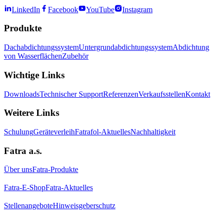
LinkedIn
Facebook
YouTube
Instagram
Produkte
Dachabdichtungssystem
Untergrundabdichtungssystem
Abdichtung
von Wasserflächen
Zubehör
Wichtige Links
Downloads
Technischer Support
Referenzen
Verkaufsstellen
Kontakt
Weitere Links
Schulung
Geräteverleih
Fatrafol-Aktuelles
Nachhaltigkeit
Fatra a.s.
Über uns
Fatra-Produkte
Fatra-E-Shop
Fatra-Aktuelles
Stellenangebote
Hinweisgeberschutz