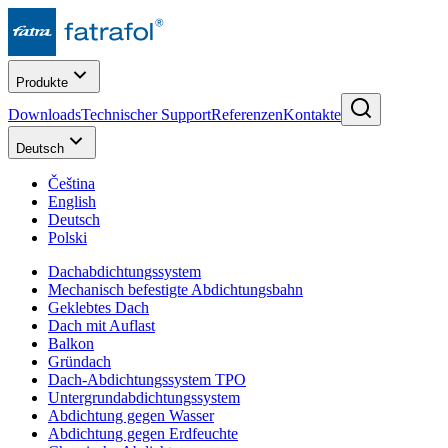
Produkte
Downloads
Technischer Support
Referenzen
Kontakte
Deutsch
Čeština
English
Deutsch
Polski
Dachabdichtungssystem
Mechanisch befestigte Abdichtungsbahn
Geklebtes Dach
Dach mit Auflast
Balkon
Gründach
Dach-Abdichtungssystem TPO
Untergrundabdichtungssystem
Abdichtung gegen Wasser
Abdichtung gegen Erdfeuchte