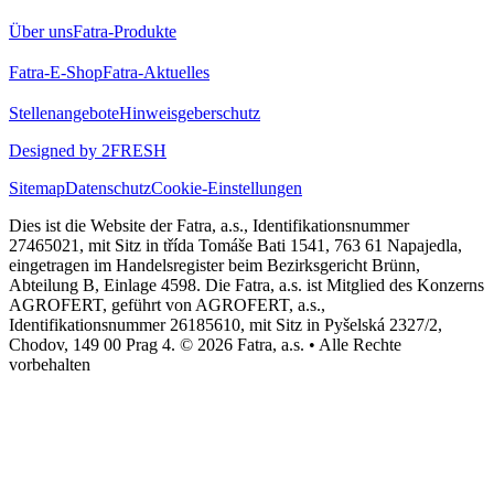
Über uns
Fatra-Produkte
Fatra-E-Shop
Fatra-Aktuelles
Stellenangebote
Hinweisgeberschutz
Designed by 2FRESH
Sitemap
Datenschutz
Cookie-Einstellungen
Dies ist die Website der Fatra, a.s., Identifikationsnummer
27465021, mit Sitz in třída Tomáše Bati 1541, 763 61 Napajedla,
eingetragen im Handelsregister beim Bezirksgericht Brünn,
Abteilung B, Einlage 4598. Die Fatra, a.s. ist Mitglied des Konzerns
AGROFERT, geführt von AGROFERT, a.s.,
Identifikationsnummer 26185610, mit Sitz in Pyšelská 2327/2,
Chodov, 149 00 Prag 4. © 2026 Fatra, a.s. • Alle Rechte
vorbehalten