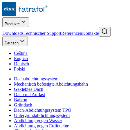
Produkte
Downloads
Technischer Support
Referenzen
Kontakte
Deutsch
Čeština
English
Deutsch
Polski
Dachabdichtungssystem
Mechanisch befestigte Abdichtungsbahn
Geklebtes Dach
Dach mit Auflast
Balkon
Gründach
Dach-Abdichtungssystem TPO
Untergrundabdichtungssystem
Abdichtung gegen Wasser
Abdichtung gegen Erdfeuchte