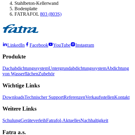
Stahlbeton-Kellerwand
Bodenplatte
FATRAFOL
803 (803S)
LinkedIn
Facebook
YouTube
Instagram
Produkte
Dachabdichtungssystem
Untergrundabdichtungssystem
Abdichtung
von Wasserflächen
Zubehör
Wichtige Links
Downloads
Technischer Support
Referenzen
Verkaufsstellen
Kontakt
Weitere Links
Schulung
Geräteverleih
Fatrafol-Aktuelles
Nachhaltigkeit
Fatra a.s.