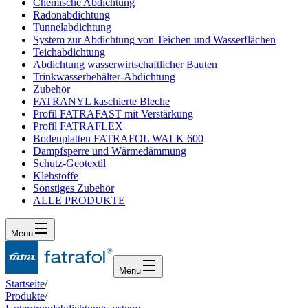
Chemische Abdichtung
Radonabdichtung
Tunnelabdichtung
System zur Abdichtung von Teichen und Wasserflächen
Teichabdichtung
Abdichtung wasserwirtschaftlicher Bauten
Trinkwasserbehälter-Abdichtung
Zubehör
FATRANYL kaschierte Bleche
Profil FATRAFAST mit Verstärkung
Profil FATRAFLEX
Bodenplatten FATRAFOL WALK 600
Dampfsperre und Wärmedämmung
Schutz-Geotextil
Klebstoffe
Sonstiges Zubehör
ALLE PRODUKTE
Menu
Menu
Startseite
/
Produkte
/