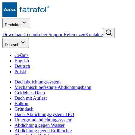
Produkte
Downloads
Technischer Support
Referenzen
Kontakte
Deutsch
Čeština
English
Deutsch
Polski
Dachabdichtungssystem
Mechanisch befestigte Abdichtungsbahn
Geklebtes Dach
Dach mit Auflast
Balkon
Gründach
Dach-Abdichtungssystem TPO
Untergrundabdichtungssystem
Abdichtung gegen Wasser
Abdichtung gegen Erdfeuchte