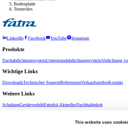
Bodenplatte
Trennvlies
LinkedIn
Facebook
YouTube
Instagram
Produkte
Dachabdichtungssystem
Untergrundabdichtungssystem
Abdichtung vo
Wichtige Links
Downloads
Technischer Support
Referenzen
Verkaufsstellen
Kontakt
Weitere Links
Schulung
Geräteverleih
Fatrafol-Aktuelles
Nachhaltigkeit
Fatra a.s.
This website uses cookie
Über uns
Fatra-Produkte