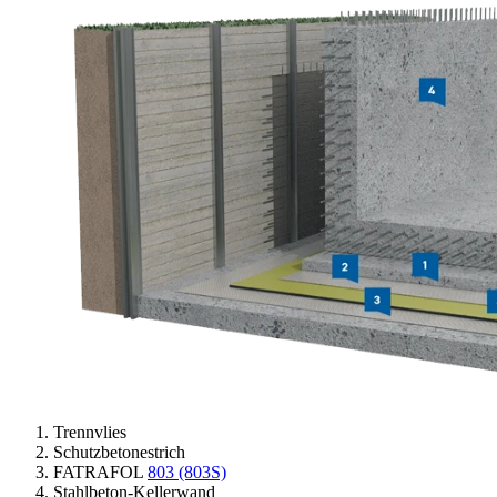
Trennvlies
Schutzbetonestrich
FATRAFOL
803 (803S)
Stahlbeton-Kellerwand