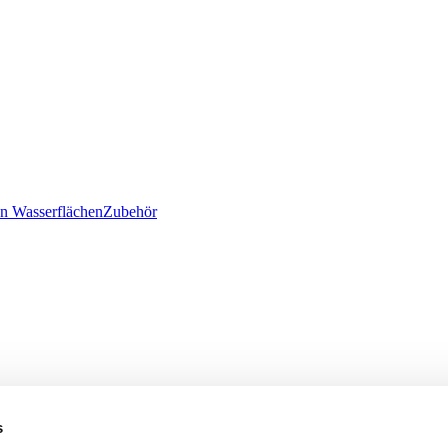
n Wasserflächen
Zubehör
s