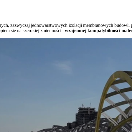
nych, zazwyczaj jednowarstwowych izolacji membranowych budowli p
iera się na szerokiej zmienności i
wzajemnej kompatybilności mate