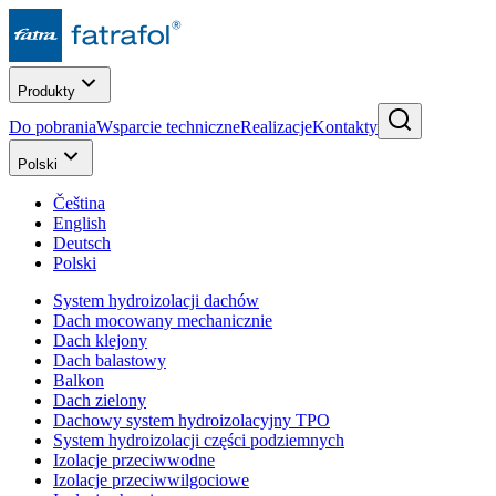
Produkty
Do pobrania
Wsparcie techniczne
Realizacje
Kontakty
Polski
Čeština
English
Deutsch
Polski
System hydroizolacji dachów
Dach mocowany mechanicznie
Dach klejony
Dach balastowy
Balkon
Dach zielony
Dachowy system hydroizolacyjny TPO
System hydroizolacji części podziemnych
Izolacje przeciwwodne
Izolacje przeciwwilgociowe