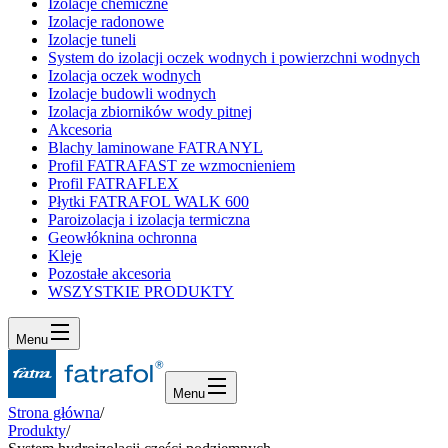
Izolacje chemiczne
Izolacje radonowe
Izolacje tuneli
System do izolacji oczek wodnych i powierzchni wodnych
Izolacja oczek wodnych
Izolacje budowli wodnych
Izolacja zbiorników wody pitnej
Akcesoria
Blachy laminowane FATRANYL
Profil FATRAFAST ze wzmocnieniem
Profil FATRAFLEX
Płytki FATRAFOL WALK 600
Paroizolacja i izolacja termiczna
Geowłóknina ochronna
Kleje
Pozostałe akcesoria
WSZYSTKIE PRODUKTY
Menu
Menu
Strona główna
/
Produkty
/