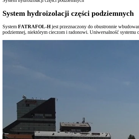
System hydroizolacji części podziemnych
System hydroizolacji części podziemnych
System
FATRAFOL-H
jest przeznaczony do obustronnie wbudowa
podziemnej, niektórym cieczom i radonowi. Uniwersalność systemu op