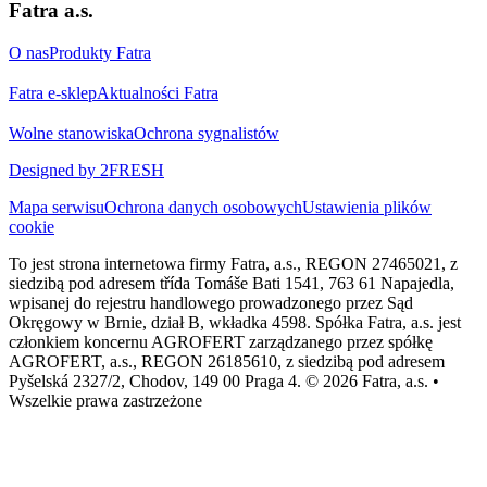
Fatra a.s.
O nas
Produkty Fatra
Fatra e-sklep
Aktualności Fatra
Wolne stanowiska
Ochrona sygnalistów
Designed by 2FRESH
Mapa serwisu
Ochrona danych osobowych
Ustawienia plików
cookie
To jest strona internetowa firmy Fatra, a.s., REGON 27465021, z
siedzibą pod adresem třída Tomáše Bati 1541, 763 61 Napajedla,
wpisanej do rejestru handlowego prowadzonego przez Sąd
Okręgowy w Brnie, dział B, wkładka 4598. Spółka Fatra, a.s. jest
członkiem koncernu AGROFERT zarządzanego przez spółkę
AGROFERT, a.s., REGON 26185610, z siedzibą pod adresem
Pyšelská 2327/2, Chodov, 149 00 Praga 4. © 2026 Fatra, a.s. •
Wszelkie prawa zastrzeżone