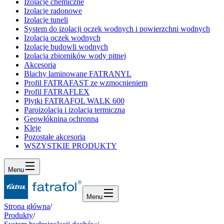
Izolacje chemiczne
Izolacje radonowe
Izolacje tuneli
System do izolacji oczek wodnych i powierzchni wodnych
Izolacja oczek wodnych
Izolacje budowli wodnych
Izolacja zbiorników wody pitnej
Akcesoria
Blachy laminowane FATRANYL
Profil FATRAFAST ze wzmocnieniem
Profil FATRAFLEX
Płytki FATRAFOL WALK 600
Paroizolacja i izolacja termiczna
Geowłóknina ochronna
Kleje
Pozostałe akcesoria
WSZYSTKIE PRODUKTY
Menu
Menu
Strona główna
/
Produkty
/