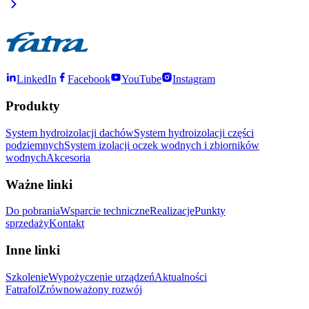
LinkedIn
Facebook
YouTube
Instagram
Produkty
System hydroizolacji dachów
System hydroizolacji części
podziemnych
System izolacji oczek wodnych i zbiorników
wodnych
Akcesoria
Ważne linki
Do pobrania
Wsparcie techniczne
Realizacje
Punkty
sprzedaży
Kontakt
Inne linki
Szkolenie
Wypożyczenie urządzeń
Aktualności
Fatrafol
Zrównoważony rozwój