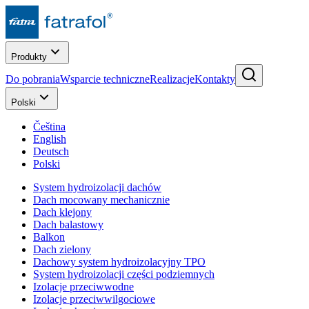
Produkty
Do pobrania
Wsparcie techniczne
Realizacje
Kontakty
Polski
Čeština
English
Deutsch
Polski
System hydroizolacji dachów
Dach mocowany mechanicznie
Dach klejony
Dach balastowy
Balkon
Dach zielony
Dachowy system hydroizolacyjny TPO
System hydroizolacji części podziemnych
Izolacje przeciwwodne
Izolacje przeciwwilgociowe