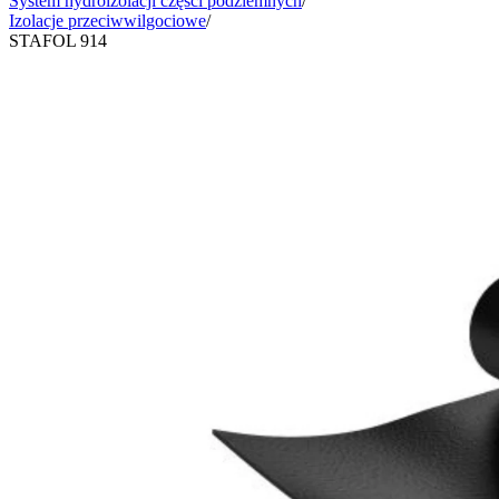
System hydroizolacji części podziemnych
/
Izolacje przeciwwilgociowe
/
STAFOL 914