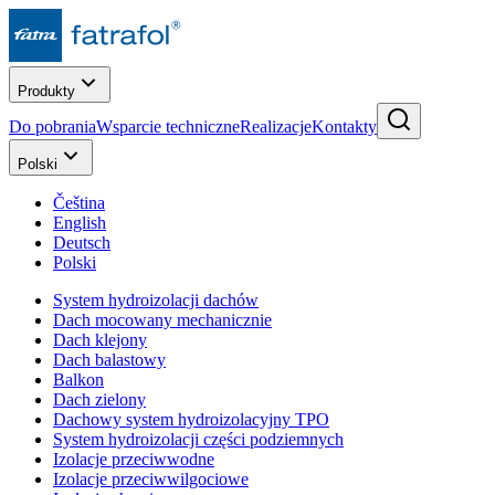
Produkty
Do pobrania
Wsparcie techniczne
Realizacje
Kontakty
Polski
Čeština
English
Deutsch
Polski
System hydroizolacji dachów
Dach mocowany mechanicznie
Dach klejony
Dach balastowy
Balkon
Dach zielony
Dachowy system hydroizolacyjny TPO
System hydroizolacji części podziemnych
Izolacje przeciwwodne
Izolacje przeciwwilgociowe