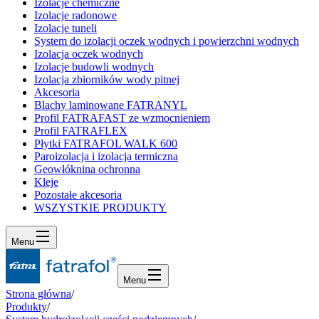
Izolacje chemiczne
Izolacje radonowe
Izolacje tuneli
System do izolacji oczek wodnych i powierzchni wodnych
Izolacja oczek wodnych
Izolacje budowli wodnych
Izolacja zbiorników wody pitnej
Akcesoria
Blachy laminowane FATRANYL
Profil FATRAFAST ze wzmocnieniem
Profil FATRAFLEX
Płytki FATRAFOL WALK 600
Paroizolacja i izolacja termiczna
Geowłóknina ochronna
Kleje
Pozostałe akcesoria
WSZYSTKIE PRODUKTY
Menu
Menu
Strona główna
/
Produkty
/