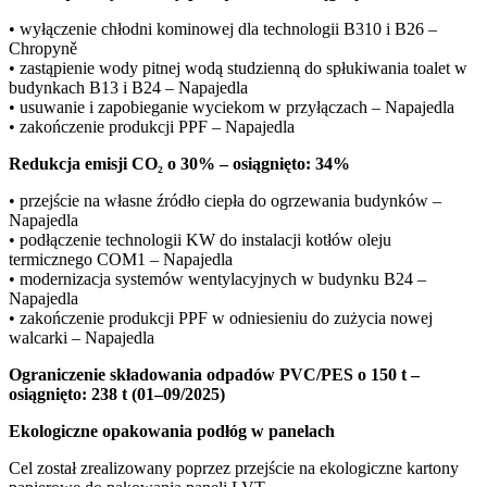
• wyłączenie chłodni kominowej dla technologii B310 i B26 –
Chropyně
• zastąpienie wody pitnej wodą studzienną do spłukiwania toalet w
budynkach B13 i B24 – Napajedla
• usuwanie i zapobieganie wyciekom w przyłączach – Napajedla
• zakończenie produkcji PPF – Napajedla
Redukcja emisji CO₂ o 30% – osiągnięto: 34%
• przejście na własne źródło ciepła do ogrzewania budynków –
Napajedla
• podłączenie technologii KW do instalacji kotłów oleju
termicznego COM1 – Napajedla
• modernizacja systemów wentylacyjnych w budynku B24 –
Napajedla
• zakończenie produkcji PPF w odniesieniu do zużycia nowej
walcarki – Napajedla
Ograniczenie składowania odpadów PVC/PES o 150 t –
osiągnięto: 238 t (01–09/2025)
Ekologiczne opakowania podłóg w panelach
Cel został zrealizowany poprzez przejście na ekologiczne kartony