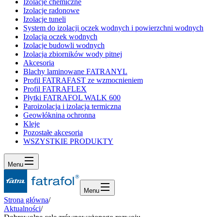
Izolacje chemiczne
Izolacje radonowe
Izolacje tuneli
System do izolacji oczek wodnych i powierzchni wodnych
Izolacja oczek wodnych
Izolacje budowli wodnych
Izolacja zbiorników wody pitnej
Akcesoria
Blachy laminowane FATRANYL
Profil FATRAFAST ze wzmocnieniem
Profil FATRAFLEX
Płytki FATRAFOL WALK 600
Paroizolacja i izolacja termiczna
Geowłóknina ochronna
Kleje
Pozostałe akcesoria
WSZYSTKIE PRODUKTY
Menu
Menu
Strona główna
/
Aktualności
/