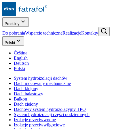
Produkty
Do pobrania
Wsparcie techniczne
Realizacje
Kontakty
Polski
Čeština
English
Deutsch
Polski
System hydroizolacji dachów
Dach mocowany mechanicznie
Dach klejony
Dach balastowy
Balkon
Dach zielony
Dachowy system hydroizolacyjny TPO
System hydroizolacji części podziemnych
Izolacje przeciwwodne
Izolacje przeciwwilgociowe