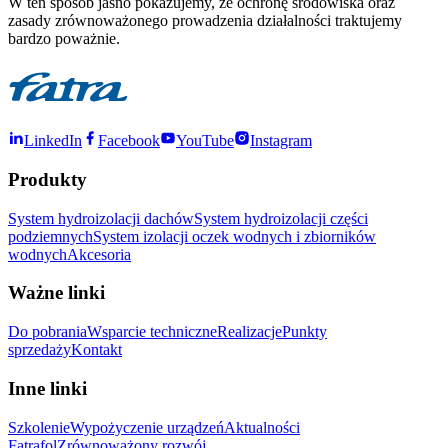
W ten sposób jasno pokazujemy, że ochronę środowiska oraz
zasady zrównoważonego prowadzenia działalności traktujemy
bardzo poważnie.
LinkedIn
Facebook
YouTube
Instagram
Produkty
System hydroizolacji dachów
System hydroizolacji części
podziemnych
System izolacji oczek wodnych i zbiorników
wodnych
Akcesoria
Ważne linki
Do pobrania
Wsparcie techniczne
Realizacje
Punkty
sprzedaży
Kontakt
Inne linki
Szkolenie
Wypożyczenie urządzeń
Aktualności
Fatrafol
Zrównoważony rozwój