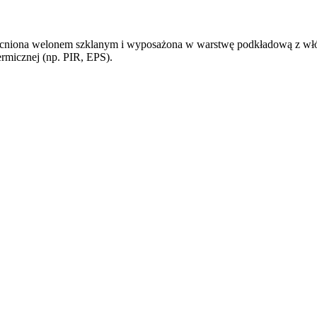
na welonem szklanym i wyposażona w warstwę podkładową z włókni
ermicznej (np. PIR, EPS).