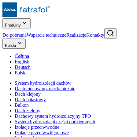
Produkty
Do pobrania
Wsparcie techniczne
Realizacje
Kontakty
Polski
Čeština
English
Deutsch
Polski
System hydroizolacji dachów
Dach mocowany mechanicznie
Dach klejony
Dach balastowy
Balkon
Dach zielony
Dachowy system hydroizolacyjny TPO
System hydroizolacji części podziemnych
Izolacje przeciwwodne
Izolacje przeciwwilgociowe