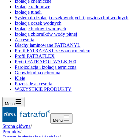
Izolacje chemiczne
Izolacje radonowe
Izolacje tuneli
System do izolacji oczek wodnych i powierzchni wodnych
Izolacja oczek wodnych
Izolacje budowli wodnych
Izolacja zbiorników wody pitnej
Akcesoria
Blachy laminowane FATRANYL
Profil FATRAFAST ze wzmocnieniem
Profil FATRAFLEX
Płytki FATRAFOL WALK 600
Paroizolacja i izolacja termiczna
Geowłóknina ochronna
Kleje
Pozostałe akcesoria
WSZYSTKIE PRODUKTY
Menu
Menu
Strona główna
/
Produkty
/