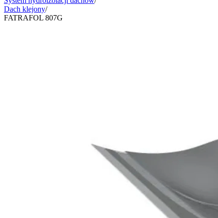
System hydroizolacji dachów
/
Dach klejony
/
FATRAFOL 807G