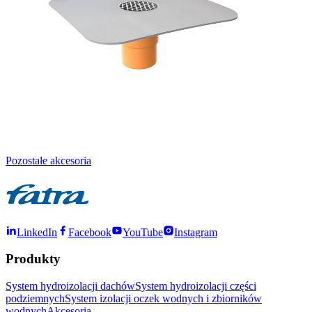
Pozostałe akcesoria
LinkedIn
Facebook
YouTube
Instagram
Produkty
System hydroizolacji dachów
System hydroizolacji części
podziemnych
System izolacji oczek wodnych i zbiorników
wodnych
Akcesoria