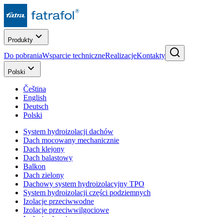
Produkty
Do pobrania
Wsparcie techniczne
Realizacje
Kontakty
Polski
Čeština
English
Deutsch
Polski
System hydroizolacji dachów
Dach mocowany mechanicznie
Dach klejony
Dach balastowy
Balkon
Dach zielony
Dachowy system hydroizolacyjny TPO
System hydroizolacji części podziemnych
Izolacje przeciwwodne
Izolacje przeciwwilgociowe