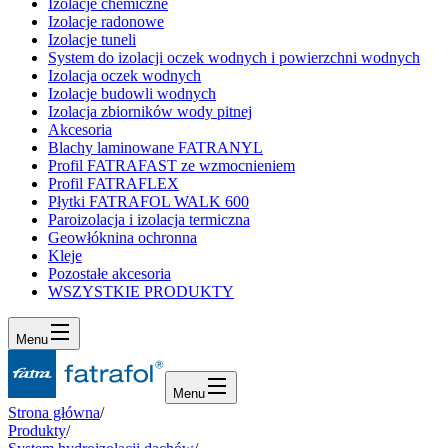
Izolacje chemiczne
Izolacje radonowe
Izolacje tuneli
System do izolacji oczek wodnych i powierzchni wodnych
Izolacja oczek wodnych
Izolacje budowli wodnych
Izolacja zbiorników wody pitnej
Akcesoria
Blachy laminowane FATRANYL
Profil FATRAFAST ze wzmocnieniem
Profil FATRAFLEX
Płytki FATRAFOL WALK 600
Paroizolacja i izolacja termiczna
Geowłóknina ochronna
Kleje
Pozostałe akcesoria
WSZYSTKIE PRODUKTY
Menu
Menu
Strona główna
/
Produkty
/