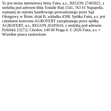
To jest strona internetowa firmy Fatra, a.s., REGON 27465021, z
siedzibą pod adresem třída Tomáše Bati 1541, 763 61 Napajedla,
wpisanej do rejestru handlowego prowadzonego przez Sąd
Okręgowy w Brnie, dział B, wkładka 4598. Spółka Fatra, a.s. jest
członkiem koncernu AGROFERT zarządzanego przez spółkę
AGROFERT, a.s., REGON 26185610, z siedzibą pod adresem
Pyšelská 2327/2, Chodov, 149 00 Praga 4. © 2026 Fatra, a.s. •
Wszelkie prawa zastrzeżone