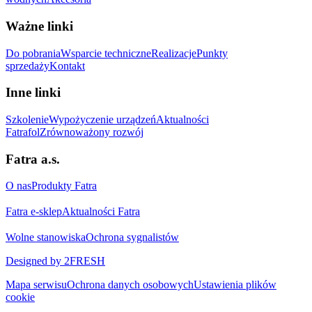
Ważne linki
Do pobrania
Wsparcie techniczne
Realizacje
Punkty
sprzedaży
Kontakt
Inne linki
Szkolenie
Wypożyczenie urządzeń
Aktualności
Fatrafol
Zrównoważony rozwój
Fatra a.s.
O nas
Produkty Fatra
Fatra e-sklep
Aktualności Fatra
Wolne stanowiska
Ochrona sygnalistów
Designed by 2FRESH
Mapa serwisu
Ochrona danych osobowych
Ustawienia plików
cookie