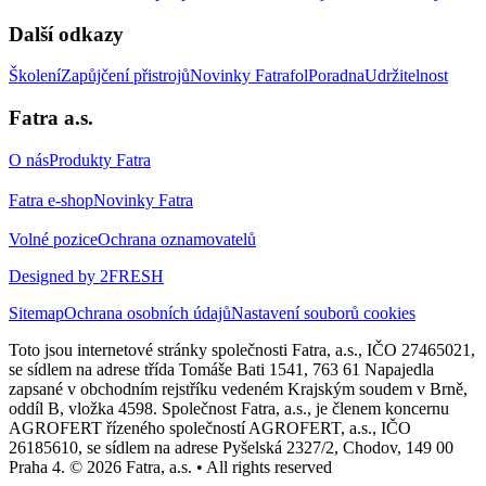
Další odkazy
Školení
Zapůjčení přistrojů
Novinky Fatrafol
Poradna
Udržitelnost
Fatra a.s.
O nás
Produkty Fatra
Fatra e-shop
Novinky Fatra
Volné pozice
Ochrana oznamovatelů
Designed by 2FRESH
Sitemap
Ochrana osobních údajů
Nastavení souborů cookies
Toto jsou internetové stránky společnosti Fatra, a.s., IČO 27465021,
se sídlem na adrese třída Tomáše Bati 1541, 763 61 Napajedla
zapsané v obchodním rejstříku vedeném Krajským soudem v Brně,
oddíl B, vložka 4598. Společnost Fatra, a.s., je členem koncernu
AGROFERT řízeného společností AGROFERT, a.s., IČO
26185610, se sídlem na adrese Pyšelská 2327/2, Chodov, 149 00
Praha 4. © 2026 Fatra, a.s. • All rights reserved