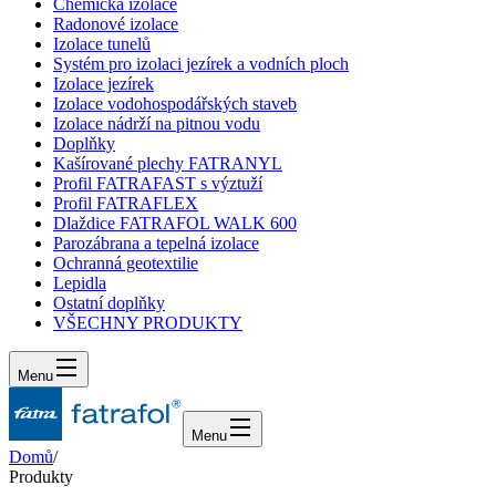
Chemická izolace
Radonové izolace
Izolace tunelů
Systém pro izolaci jezírek a vodních ploch
Izolace jezírek
Izolace vodohospodářských staveb
Izolace nádrží na pitnou vodu
Doplňky
Kašírované plechy FATRANYL
Profil FATRAFAST s výztuží
Profil FATRAFLEX
Dlaždice FATRAFOL WALK 600
Parozábrana a tepelná izolace
Ochranná geotextilie
Lepidla
Ostatní doplňky
VŠECHNY PRODUKTY
Menu
Menu
Domů
/
Produkty