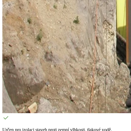
Určen pro izolaci staveb proti zemní vlhkosti, tlakové vodě,