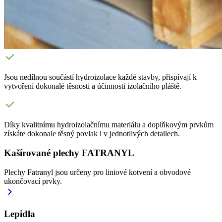
Jsou nedílnou součástí hydroizolace každé stavby, přispívají k
vytvoření dokonalé těsnosti a účinnosti izolačního pláště.
Díky kvalitnímu hydroizolačnímu materiálu a doplňkovým prvkům
získáte dokonale těsný povlak i v jednotlivých detailech.
Kašírované plechy FATRANYL
Plechy Fatranyl jsou určeny pro liniové kotvení a obvodové
ukončovací prvky.
Lepidla