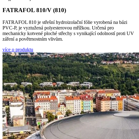
FATRAFOL 810/V (810)
FATRAFOL 810 je střešní hydroizolační fólie vyrobená na bázi
PVC-P, je vyztužená polyesterovou mřížkou. Určená pro
mechanicky kotvené ploché střechy s vynikající odolností proti UV
záření a povětrnostním vlivům.
více o produktu