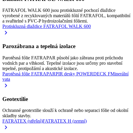
FATRAFOL WALK 600 jsou protiskluzné pochozí dlaždice
vyrobené z recyklovaných materiálů fólií FATRAFOL, kompatibilní
a svařitelné s PVC-P hydroizolačními fóliemi.
Protiskluzná dlaždice FATRAFOL WALK 600
Parozábrana a tepelná izolace
Parotěsná fólie FATRAPAR působí jako zábrana proti průchodu
vodních par a vlhkostí. Tepelné izolace jsou určeny pro stavební
tepelné, protipožární a akustické izolace.
Parotěsná fólie FATRAPAR
PIR desky POWERDECK F
Minerální
vata
Geotextilie
Ochranné geotextilie slouží k ochraně nebo separaci fólie od okolní
skladby stavby.
FATRATEX (střešní)
FATRATEX H (zemní)