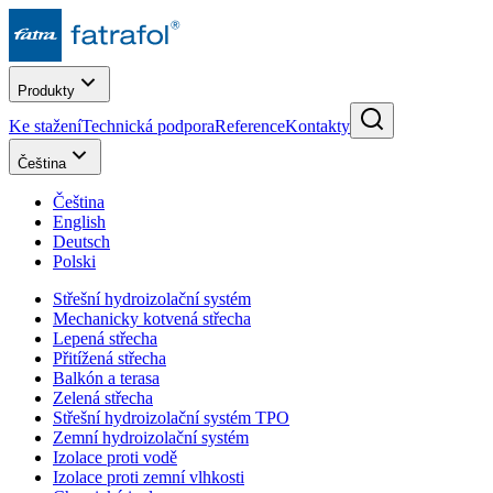
Produkty
Ke stažení
Technická podpora
Reference
Kontakty
Čeština
Čeština
English
Deutsch
Polski
Střešní hydroizolační systém
Mechanicky kotvená střecha
Lepená střecha
Přitížená střecha
Balkón a terasa
Zelená střecha
Střešní hydroizolační systém TPO
Zemní hydroizolační systém
Izolace proti vodě
Izolace proti zemní vlhkosti