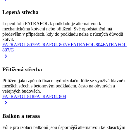
Lepená střecha
Lepení fólií FATRAFOL k podkladu je alternativou k
mechanickému kotvení nebo přitížení. Své opodstatnění má
především v případech, kdy do podkladu nelze z různých důvodů
kotvit.
FATRAFOL 807
FATRAFOL 807/V
FATRAFOL 804
FATRAFOL
807/G
Přitížená střecha
Přitížení jako způsob fixace hydroizolační fólie se využívá hlavně u
menších střech s betonovým podkladem, často na obytných a
veřejných budovách.
FATRAFOL 818
FATRAFOL 804
Balkón a terasa
Fólie pro izolaci balkonů jsou úspornější alternativou ke klasickým