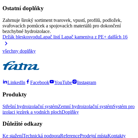
Ostatní doplňky
Zahrnuje široký sortiment tvarovek, vpustí, profilů, podložek,
svařovacích pomůcek a spojovacích materiálů pro dokončení
bezchybné hydroizolace.
Držák bleskosvodu
Lapač listí
Lapač kameniva z PE
+ dalších 16
všechny doplňky
LinkedIn
Facebook
YouTube
Instagram
Produkty
Střešní hydroizolační systém
Zemní hydroizolační systém
Systém pro
izolaci jezírek a vodních ploch
Doplňky
Důležité odkazy
Ke stažení
Technická podpora
Reference
Prodejní místa
Kontakty