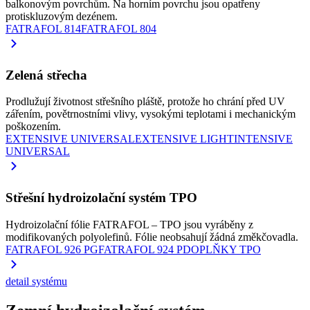
balkonovým povrchům. Na horním povrchu jsou opatřeny
protiskluzovým dezénem.
FATRAFOL 814
FATRAFOL 804
Zelená střecha
Prodlužují životnost střešního pláště, protože ho chrání před UV
zářením, povětrnostními vlivy, vysokými teplotami i mechanickým
poškozením.
EXTENSIVE UNIVERSAL
EXTENSIVE LIGHT
INTENSIVE
UNIVERSAL
Střešní hydroizolační systém TPO
Hydroizolační fólie FATRAFOL – TPO jsou vyráběny z
modifikovaných polyolefinů. Fólie neobsahují žádná změkčovadla.
FATRAFOL 926 PG
FATRAFOL 924 P
DOPLŇKY TPO
detail systému