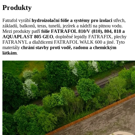
Produkty
Fatrafol vyrábí
hydroizolační fólie a systémy pro izolaci
střech,
základů, balkonů, teras, tunelů, jezírek a nádrží na pitnou vodu.
Mezi produkty patří
fólie FATRAFOL 810/V (810), 804, 818 a
AQUAPLAST 805 GEO
, doplněné lepidly FATRAFIX, plechy
FATRANYL a dlaždicemi FATRAFOL WALK 600 a jiné. Tyto
materiály
chrání stavby proti vodě, radonu a chemickým
látkám
.