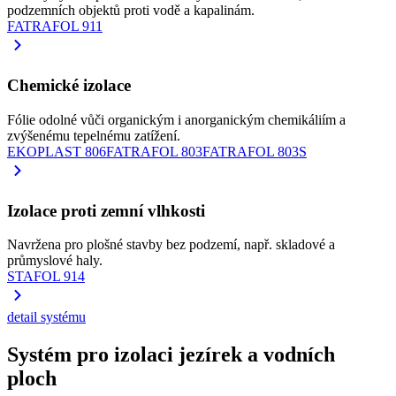
podzemních objektů proti vodě a kapalinám.
FATRAFOL 911
Chemické izolace
Fólie odolné vůči organickým i anorganickým chemikáliím a
zvýšenému tepelnému zatížení.
EKOPLAST 806
FATRAFOL 803
FATRAFOL 803S
Izolace proti zemní vlhkosti
Navržena pro plošné stavby bez podzemí, např. skladové a
průmyslové haly.
STAFOL 914
detail systému
Systém pro izolaci jezírek a vodních
ploch