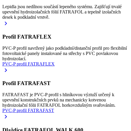
Lepidla jsou nedílnou součástí lepeného systému. Zajišťují trvalé
upevnění hydroizolačních fólií FATRAFOL a tepelně izolačních
desek k podkladní vrstvě.
Profil FATRAFLEX
PVC-P profil navržený jako podkladní/distanční profil pro flexibilní
fotovoltaické panely instalované na střechy s PVC povlakovou
hydroizolací.
PVC-P profil FATRAFLEX
Profil FATRAFAST
FATRAFAST je PVC-P profil s hliníkovou výztuží určený k
upevnění konstrukčních prvků na mechanicky kotvenou
hydroizolační fólii FATRAFOL horkovzdušným svařováním.
PVC-P profil FATRAFAST
Dlaždice FATRAFOL WALK 600