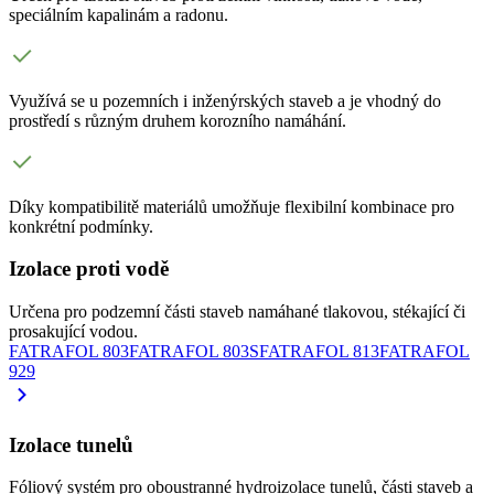
speciálním kapalinám a radonu.
Využívá se u pozemních i inženýrských staveb a je vhodný do
prostředí s různým druhem korozního namáhání.
Díky kompatibilitě materiálů umožňuje flexibilní kombinace pro
konkrétní podmínky.
Izolace proti vodě
Určena pro podzemní části staveb namáhané tlakovou, stékající či
prosakující vodou.
FATRAFOL 803
FATRAFOL 803S
FATRAFOL 813
FATRAFOL
929
Izolace tunelů
Fóliový systém pro oboustranné hydroizolace tunelů, části staveb a