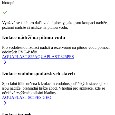
biotopů.
Využívá se také pro další vodní plochy, jako jsou koupací nádrže,
požární nádrže či nádrže na pitnou vodu.
Izolace nádrží na pitnou vodu
Pro vodotěsnou izolaci nádrží a rezervoárů na pitnou vodu pomocí
odolných PVC-P fólií.
AQUAPLAST 825
AQUAPLAST 825PES
Izolace vodohospodářských staveb
Speciální fólie určená k izolacím vodohospodářských staveb jako
jsou nádrže, přehradní hráze apod. Vhodná pro aplikace, kde se
očekává zvýšené kolísání hladiny.
AQUAPLAST 805PES GEO
Izolace jezírek