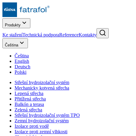
Produkty
Ke stažení
Technická podpora
Reference
Kontakty
Čeština
Čeština
English
Deutsch
Polski
Střešní hydroizolační systém
Mechanicky kotvená střecha
Lepená střecha
Přitížená střecha
Balkón a terasa
Zelená střecha
Střešní hydroizolační systém TPO
Zemní hydroizolační systém
Izolace proti vodě
Izolace proti zemní vlhkosti