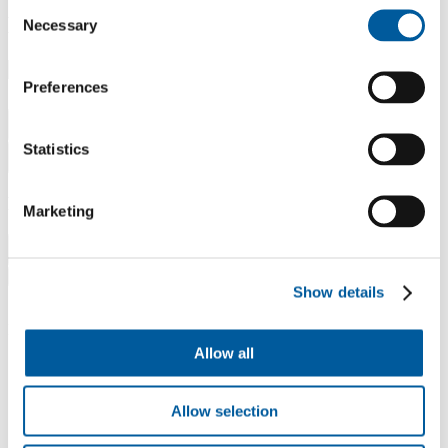
Consent
Dokumenty ke stažení
Necessary
Selection
Preferences
Hledat
Statistics
Filtry
Filtry
Marketing
Zobrazit výsledky
Show details
Načítání dokumentů...
Allow all
Allow selection
LinkedIn
Facebook
YouTube
Instagram