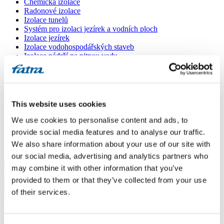
Chemická izolace
Radonové izolace
Izolace tunelů
Systém pro izolaci jezírek a vodních ploch
Izolace jezírek
Izolace vodohospodářských staveb
Izolace nádrží na pitnou vodu
Doplňky
Kašírované plechy FATRANYL
Profil FATRAFAST s výztuží
Profil FATRAFLEX
Dlaždice FATRAFOL WALK 600
This website uses cookies
Parozábrana a tepelná izolace
Ochranná geotextilie
We use cookies to personalise content and ads, to
Lepidla
provide social media features and to analyse our traffic.
Ostatní doplňky
We also share information about your use of our site with
VŠECHNY PRODUKTY
our social media, advertising and analytics partners who
may combine it with other information that you’ve
Menu
provided to them or that they’ve collected from your use
of their services.
Menu
Domů
/
Dokumenty ke stažení