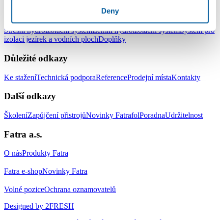
Produkty
Deny
Střešní hydroizolační systém
Zemní hydroizolační systém
Systém pro
izolaci jezírek a vodních ploch
Doplňky
Důležité odkazy
Ke stažení
Technická podpora
Reference
Prodejní místa
Kontakty
Další odkazy
Školení
Zapůjčení přistrojů
Novinky Fatrafol
Poradna
Udržitelnost
Fatra a.s.
O nás
Produkty Fatra
Fatra e-shop
Novinky Fatra
Volné pozice
Ochrana oznamovatelů
Designed by 2FRESH