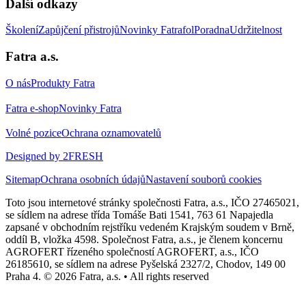
Další odkazy
Školení
Zapůjčení přistrojů
Novinky Fatrafol
Poradna
Udržitelnost
Fatra a.s.
O nás
Produkty Fatra
Fatra e-shop
Novinky Fatra
Volné pozice
Ochrana oznamovatelů
Designed by 2FRESH
Sitemap
Ochrana osobních údajů
Nastavení souborů cookies
Toto jsou internetové stránky společnosti Fatra, a.s., IČO 27465021,
se sídlem na adrese třída Tomáše Bati 1541, 763 61 Napajedla
zapsané v obchodním rejstříku vedeném Krajským soudem v Brně,
oddíl B, vložka 4598. Společnost Fatra, a.s., je členem koncernu
AGROFERT řízeného společností AGROFERT, a.s., IČO
26185610, se sídlem na adrese Pyšelská 2327/2, Chodov, 149 00
Praha 4. © 2026 Fatra, a.s. • All rights reserved