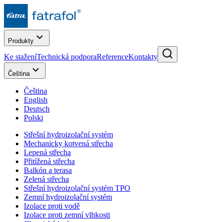
Produkty
Ke stažení
Technická podpora
Reference
Kontakty
Čeština
Čeština
English
Deutsch
Polski
Střešní hydroizolační systém
Mechanicky kotvená střecha
Lepená střecha
Přitížená střecha
Balkón a terasa
Zelená střecha
Střešní hydroizolační systém TPO
Zemní hydroizolační systém
Izolace proti vodě
Izolace proti zemní vlhkosti