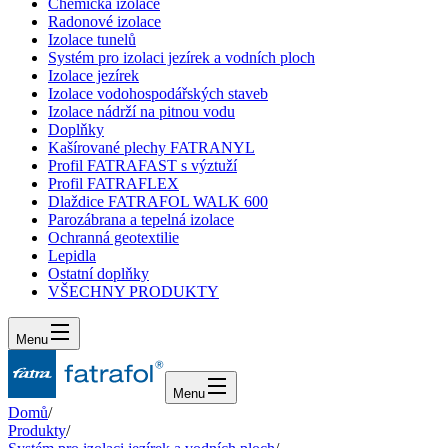
Chemická izolace
Radonové izolace
Izolace tunelů
Systém pro izolaci jezírek a vodních ploch
Izolace jezírek
Izolace vodohospodářských staveb
Izolace nádrží na pitnou vodu
Doplňky
Kašírované plechy FATRANYL
Profil FATRAFAST s výztuží
Profil FATRAFLEX
Dlaždice FATRAFOL WALK 600
Parozábrana a tepelná izolace
Ochranná geotextilie
Lepidla
Ostatní doplňky
VŠECHNY PRODUKTY
Menu
Menu
Domů
/
Produkty
/