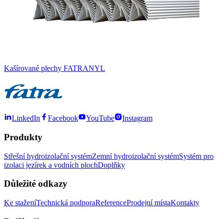
Kašírované plechy FATRANYL
LinkedIn
Facebook
YouTube
Instagram
Produkty
Střešní hydroizolační systém
Zemní hydroizolační systém
Systém pro
izolaci jezírek a vodních ploch
Doplňky
Důležité odkazy
Ke stažení
Technická podpora
Reference
Prodejní místa
Kontakty