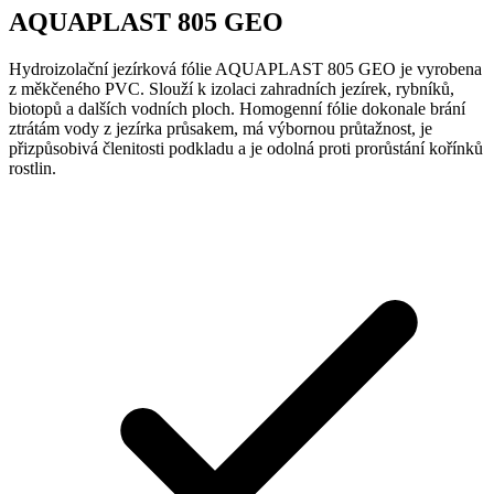
AQUAPLAST 805 GEO
Hydroizolační jezírková fólie AQUAPLAST 805 GEO je vyrobena
z měkčeného PVC. Slouží k izolaci zahradních jezírek, rybníků,
biotopů a dalších vodních ploch. Homogenní fólie dokonale brání
ztrátám vody z jezírka průsakem, má výbornou průtažnost, je
přizpůsobivá členitosti podkladu a je odolná proti prorůstání kořínků
rostlin.