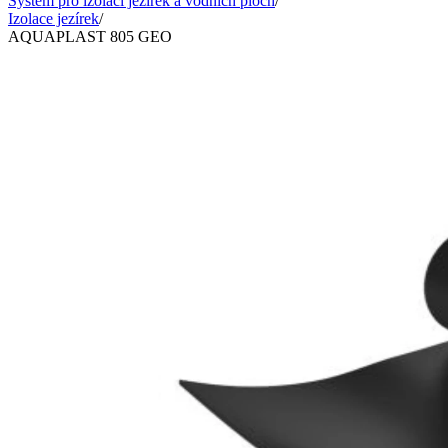
Systém pro izolaci jezírek a vodních ploch
/
Izolace jezírek
/
AQUAPLAST 805 GEO