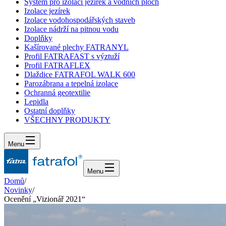
Systém pro izolaci jezírek a vodních ploch
Izolace jezírek
Izolace vodohospodářských staveb
Izolace nádrží na pitnou vodu
Doplňky
Kašírované plechy FATRANYL
Profil FATRAFAST s výztuží
Profil FATRAFLEX
Dlaždice FATRAFOL WALK 600
Parozábrana a tepelná izolace
Ochranná geotextilie
Lepidla
Ostatní doplňky
VŠECHNY PRODUKTY
Menu
Menu
Domů
/
Novinky
/
Ocenění „Vizionář 2021“