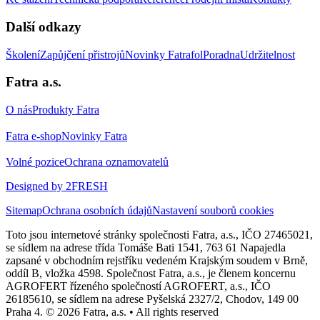
Další odkazy
Školení
Zapůjčení přistrojů
Novinky Fatrafol
Poradna
Udržitelnost
Fatra a.s.
O nás
Produkty Fatra
Fatra e-shop
Novinky Fatra
Volné pozice
Ochrana oznamovatelů
Designed by 2FRESH
Sitemap
Ochrana osobních údajů
Nastavení souborů cookies
Toto jsou internetové stránky společnosti Fatra, a.s., IČO 27465021,
se sídlem na adrese třída Tomáše Bati 1541, 763 61 Napajedla
zapsané v obchodním rejstříku vedeném Krajským soudem v Brně,
oddíl B, vložka 4598. Společnost Fatra, a.s., je členem koncernu
AGROFERT řízeného společností AGROFERT, a.s., IČO
26185610, se sídlem na adrese Pyšelská 2327/2, Chodov, 149 00
Praha 4. © 2026 Fatra, a.s. • All rights reserved