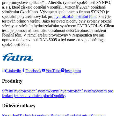
pro průmyslové aplikace“ – AlterBio (vedené společností SYNPO,
a. s.), které získalo ocenění v soutěži „Vizionář 2021“ pořádané
sdružením CzechInno. Výstupem spolupráce s firmou SYNPO je
speciální polyuretanový lak pro
hydroizolační střešní fólie
, který je
testován přímo v terénu. Jako testovací plochy byly zvoleny ploché
střechy se střešním hydroizolačním systémem FATRAFOL-S. Cílem
testu je pomocí nánosu laku dosáhnout delší životnosti a snížení
špinění fólií. V rámci areálu provozovny v Napajedlích byl lak
upraven do barevnosti RAL 5005 a byl nanesen v podobě loga
společnosti Fatra.
LinkedIn
Facebook
YouTube
Instagram
Produkty
Střešní hydroizolační systém
Zemní hydroizolační systém
Systém pro
izolaci jezírek a vodních ploch
Doplňky
Důležité odkazy
Ke stažení
Technická podpora
Reference
Prodejní místa
Kontakty