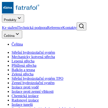
Produkty
Ke stažení
Technická podpora
Reference
Kontakty
Čeština
Čeština
Střešní hydroizolační systém
Mechanicky kotvená střecha
Lepená střecha
Přitížená střecha
Balkón a terasa
Zelená střecha
Střešní hydroizolační systém TPO
Zemní hydroizolační systém
Izolace proti vodě
Izolace proti zemní vlhkosti
Chemická izolace
Radonové izolace
Izolace tunelů