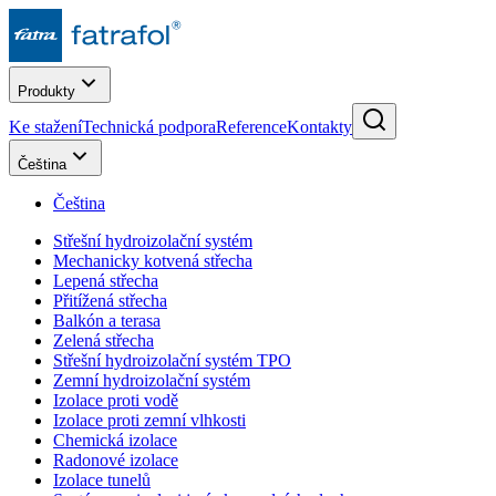
Produkty
Ke stažení
Technická podpora
Reference
Kontakty
Čeština
Čeština
Střešní hydroizolační systém
Mechanicky kotvená střecha
Lepená střecha
Přitížená střecha
Balkón a terasa
Zelená střecha
Střešní hydroizolační systém TPO
Zemní hydroizolační systém
Izolace proti vodě
Izolace proti zemní vlhkosti
Chemická izolace
Radonové izolace
Izolace tunelů