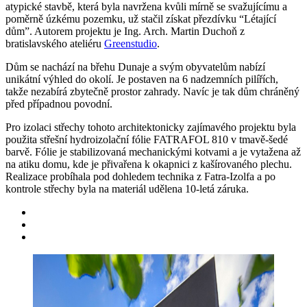
atypické stavbě, která byla navržena kvůli mírně se svažujícímu a
poměrně úzkému pozemku, už stačil získat přezdívku “Létající
dům”. Autorem projektu je Ing. Arch. Martin Duchoň z
bratislavského ateliéru
Greenstudio
.
Dům se nachází na břehu Dunaje a svým obyvatelům nabízí
unikátní výhled do okolí. Je postaven na 6 nadzemních pilířích,
takže nezabírá zbytečně prostor zahrady. Navíc je tak dům chráněný
před případnou povodní.
Pro izolaci střechy tohoto architektonicky zajímavého projektu byla
použita střešní hydroizolační fólie FATRAFOL 810 v tmavě-šedé
barvě. Fólie je stabilizovaná mechanickými kotvami a je vytažena až
na atiku domu, kde je přivařena k okapnici z kašírovaného plechu.
Realizace probíhala pod dohledem technika z Fatra-Izolfa a po
kontrole střechy byla na materiál udělena 10-letá záruka.