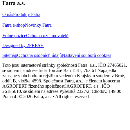
Fatra a.s.
O nás
Produkty Fatra
Fatra e-shop
Novinky Fatra
Volné pozice
Ochrana oznamovatelů
Designed by 2FRESH
Sitemap
Ochrana osobních údajů
Nastavení souborů cookies
Toto jsou internetové stránky společnosti Fatra, a.s., IČO 27465021,
se sídlem na adrese třída Tomáše Bati 1541, 763 61 Napajedla
zapsané v obchodním rejstříku vedeném Krajským soudem v Brně,
oddíl B, vložka 4598. Společnost Fatra, a.s., je členem koncernu
AGROFERT řízeného společností AGROFERT, a.s., IČO
26185610, se sídlem na adrese Pyšelská 2327/2, Chodov, 149 00
Praha 4. © 2026 Fatra, a.s. • All rights reserved