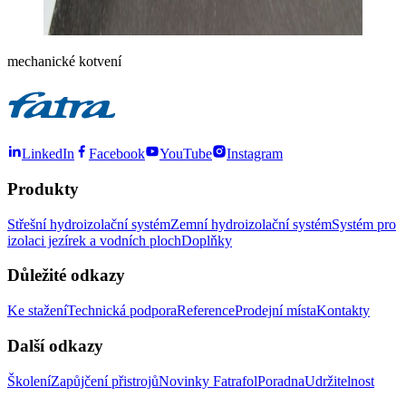
mechanické kotvení
LinkedIn
Facebook
YouTube
Instagram
Produkty
Střešní hydroizolační systém
Zemní hydroizolační systém
Systém pro
izolaci jezírek a vodních ploch
Doplňky
Důležité odkazy
Ke stažení
Technická podpora
Reference
Prodejní místa
Kontakty
Další odkazy
Školení
Zapůjčení přistrojů
Novinky Fatrafol
Poradna
Udržitelnost