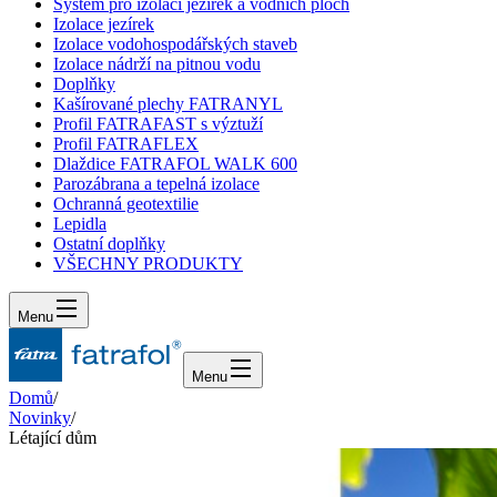
Systém pro izolaci jezírek a vodních ploch
Izolace jezírek
Izolace vodohospodářských staveb
Izolace nádrží na pitnou vodu
Doplňky
Kašírované plechy FATRANYL
Profil FATRAFAST s výztuží
Profil FATRAFLEX
Dlaždice FATRAFOL WALK 600
Parozábrana a tepelná izolace
Ochranná geotextilie
Lepidla
Ostatní doplňky
VŠECHNY PRODUKTY
Menu
Menu
Domů
/
Novinky
/
Létající dům