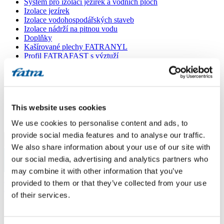
Systém pro izolaci jezírek a vodních ploch
Izolace jezírek
Izolace vodohospodářských staveb
Izolace nádrží na pitnou vodu
Doplňky
Kašírované plechy FATRANYL
Profil FATRAFAST s výztuží
Profil FATRAFLEX
Dlaždice FATRAFOL WALK 600
Parozábrana a tepelná izolace
Ochranná geotextilie
Lepidla
This website uses cookies
Ostatní doplňky
VŠECHNY PRODUKTY
We use cookies to personalise content and ads, to
provide social media features and to analyse our traffic.
Menu
We also share information about your use of our site with
our social media, advertising and analytics partners who
Menu
may combine it with other information that you’ve
Domů
/
provided to them or that they’ve collected from your use
Poradna
/
of their services.
Zelená střecha
Zelená střecha