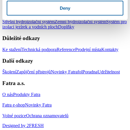
Deny
Produkty
Střešní hydroizolační systém
Zemní hydroizolační systém
Systém pro
izolaci jezírek a vodních ploch
Doplňky
Důležité odkazy
Ke stažení
Technická podpora
Reference
Prodejní místa
Kontakty
Další odkazy
Školení
Zapůjčení přistrojů
Novinky Fatrafol
Poradna
Udržitelnost
Fatra a.s.
O nás
Produkty Fatra
Fatra e-shop
Novinky Fatra
Volné pozice
Ochrana oznamovatelů
Designed by 2FRESH