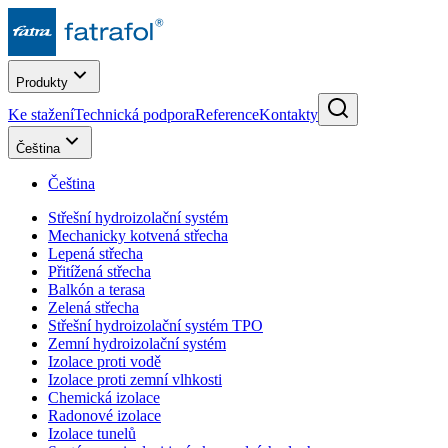
Produkty
Ke stažení
Technická podpora
Reference
Kontakty
Čeština
Čeština
Střešní hydroizolační systém
Mechanicky kotvená střecha
Lepená střecha
Přitížená střecha
Balkón a terasa
Zelená střecha
Střešní hydroizolační systém TPO
Zemní hydroizolační systém
Izolace proti vodě
Izolace proti zemní vlhkosti
Chemická izolace
Radonové izolace
Izolace tunelů