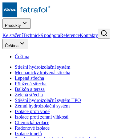
Produkty
Ke stažení
Technická podpora
Reference
Kontakty
Čeština
Čeština
Střešní hydroizolační systém
Mechanicky kotvená střecha
Lepená střecha
Přitížená střecha
Balkón a terasa
Zelená střecha
Střešní hydroizolační systém TPO
Zemní hydroizolační systém
Izolace proti vodě
Izolace proti zemní vlhkosti
Chemická izolace
Radonové izolace
Izolace tunelů