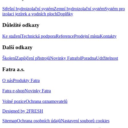
Střešní hydroizolační systém
Zemní hydroizolační systém
Systém pro
izolaci jezírek a vodních ploch
Doplňky
Důležité odkazy
Ke stažení
Technická podpora
Reference
Prodejní místa
Kontakty
Další odkazy
Školení
Zapůjčení přistrojů
Novinky Fatrafol
Poradna
Udržitelnost
Fatra a.s.
O nás
Produkty Fatra
Fatra e-shop
Novinky Fatra
Volné pozice
Ochrana oznamovatelů
Designed by 2FRESH
Sitemap
Ochrana osobních údajů
Nastavení souborů cookies