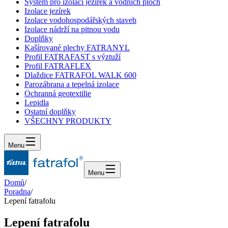
Systém pro izolaci jezírek a vodních ploch
Izolace jezírek
Izolace vodohospodářských staveb
Izolace nádrží na pitnou vodu
Doplňky
Kašírované plechy FATRANYL
Profil FATRAFAST s výztuží
Profil FATRAFLEX
Dlaždice FATRAFOL WALK 600
Parozábrana a tepelná izolace
Ochranná geotextilie
Lepidla
Ostatní doplňky
VŠECHNY PRODUKTY
Menu
Menu
Domů
/
Poradna
/
Lepení fatrafolu
Lepení fatrafolu