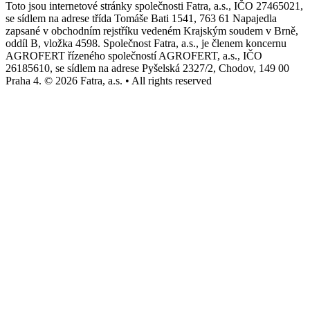
Toto jsou internetové stránky společnosti Fatra, a.s., IČO 27465021,
se sídlem na adrese třída Tomáše Bati 1541, 763 61 Napajedla
zapsané v obchodním rejstříku vedeném Krajským soudem v Brně,
oddíl B, vložka 4598. Společnost Fatra, a.s., je členem koncernu
AGROFERT řízeného společností AGROFERT, a.s., IČO
26185610, se sídlem na adrese Pyšelská 2327/2, Chodov, 149 00
Praha 4. © 2026 Fatra, a.s. • All rights reserved