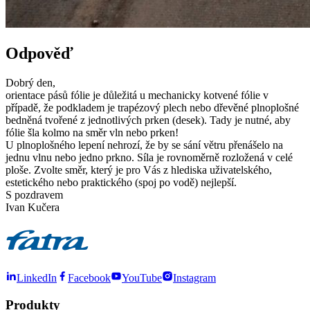
Odpověď
Dobrý den,
orientace pásů fólie je důležitá u mechanicky kotvené fólie v
případě, že podkladem je trapézový plech nebo dřevěné plnoplošné
bedněná tvořené z jednotlivých prken (desek). Tady je nutné, aby
fólie šla kolmo na směr vln nebo prken!
U plnoplošného lepení nehrozí, že by se sání větru přenášelo na
jednu vlnu nebo jedno prkno. Síla je rovnoměrně rozložená v celé
ploše. Zvolte směr, který je pro Vás z hlediska uživatelského,
estetického nebo praktického (spoj po vodě) nejlepší.
S pozdravem
Ivan Kučera
LinkedIn
Facebook
YouTube
Instagram
Produkty