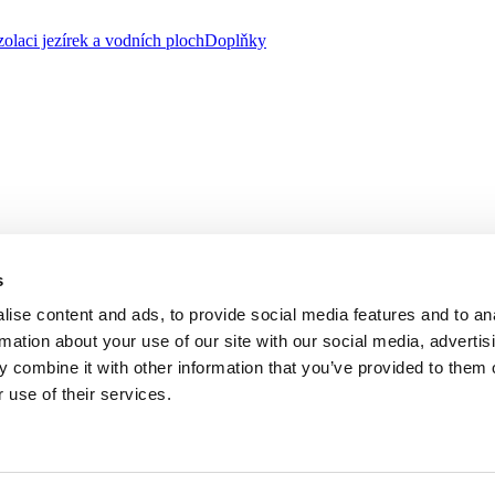
zolaci jezírek a vodních ploch
Doplňky
s
ise content and ads, to provide social media features and to an
rmation about your use of our site with our social media, advertis
 combine it with other information that you’ve provided to them o
 use of their services.
, se sídlem na adrese třída Tomáše Bati 1541, 763 61 Napajedla zapsa