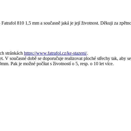
 Fatrafol 810 1,5 mm a současně jaká je její životnost. Děkuji za zpě
ých stránkách
https://www.fatrafol.cz/ke-stazeni/
.
et. V současné době se doporučuje realizovat ploché střechy tak, aby s
,0mm. Pak je možné počítat s životností o 5, resp. o 10 let více.