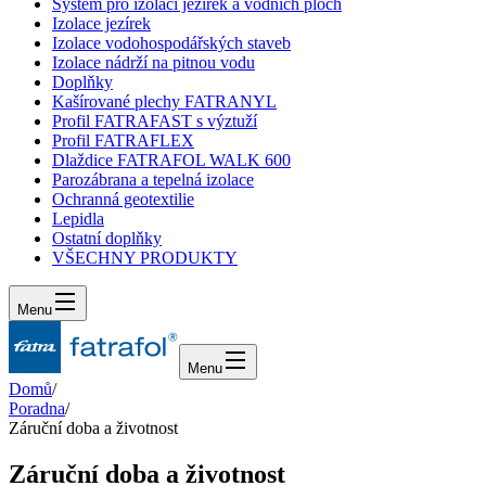
Systém pro izolaci jezírek a vodních ploch
Izolace jezírek
Izolace vodohospodářských staveb
Izolace nádrží na pitnou vodu
Doplňky
Kašírované plechy FATRANYL
Profil FATRAFAST s výztuží
Profil FATRAFLEX
Dlaždice FATRAFOL WALK 600
Parozábrana a tepelná izolace
Ochranná geotextilie
Lepidla
Ostatní doplňky
VŠECHNY PRODUKTY
Menu
Menu
Domů
/
Poradna
/
Záruční doba a životnost
Záruční doba a životnost