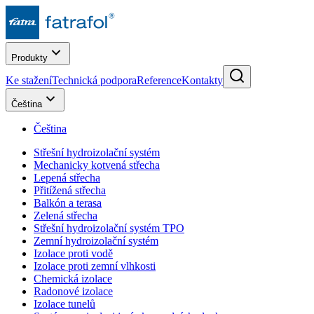
Produkty
Ke stažení
Technická podpora
Reference
Kontakty
Čeština
Čeština
Střešní hydroizolační systém
Mechanicky kotvená střecha
Lepená střecha
Přitížená střecha
Balkón a terasa
Zelená střecha
Střešní hydroizolační systém TPO
Zemní hydroizolační systém
Izolace proti vodě
Izolace proti zemní vlhkosti
Chemická izolace
Radonové izolace
Izolace tunelů