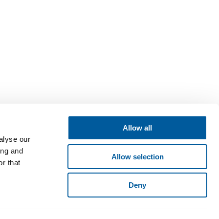
Allow all
alyse our
ing and
Allow selection
r that
Deny
né v obchodním rejstříku vedeném Krajským soudem v Brně, oddíl B,