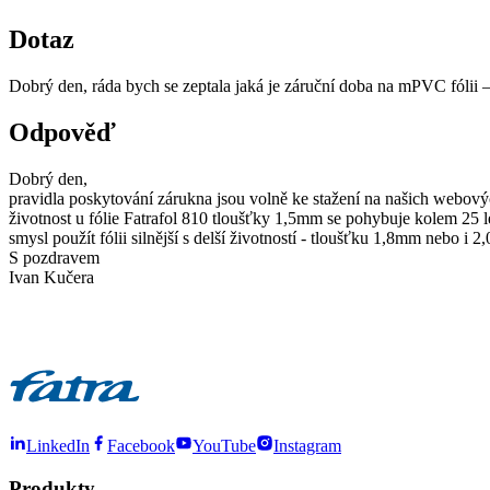
Dotaz
Dobrý den, ráda bych se zeptala jaká je záruční doba na mPVC fólii –
Odpověď
Dobrý den,
pravidla poskytování zárukna jsou volně ke stažení na našich webov
životnost u fólie Fatrafol 810 tloušťky 1,5mm se pohybuje kolem 25 l
smysl použít fólii silnější s delší životností - tloušťku 1,8mm nebo i 2
S pozdravem
Ivan Kučera
LinkedIn
Facebook
YouTube
Instagram
Produkty