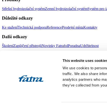
Střešní hydroizolační systém
Zemní hydroizolační systém
Systém pro i
Důležité odkazy
Ke stažení
Technická podpora
Reference
Prodejní místa
Kontakty
Další odkazy
Školení
Zapůjčení přistrojů
Novinky Fatrafol
Poradna
Udržitelnost
Fatra a.s.
This website uses cookie
O nás
Produkty Fatra
We use cookies to personal
Fatra e-shop
Novinky Fatra
traffic. We also share info
analytics partners who may
Volné pozice
Ochrana oznamovatelů
they’ve collected from your
Designed by 2FRESH
Sitemap
Ochrana osobních údajů
Nastavení souborů cookies
Toto jsou internetové stránky společnosti Fatra, a.s., IČO 27465021