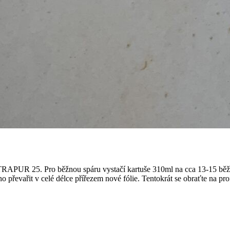
TRAPUR 25. Pro běžnou spáru vystačí kartuše 310ml na cca 13-15 běžný
 převařit v celé délce přířezem nové fólie. Tentokrát se obraťte na pr