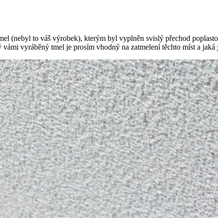
mel (nebyl to váš výrobek), kterým byl vyplněn svislý přechod poplasto
terý vámi vyráběný tmel je prosím vhodný na zatmelení těchto míst a jak