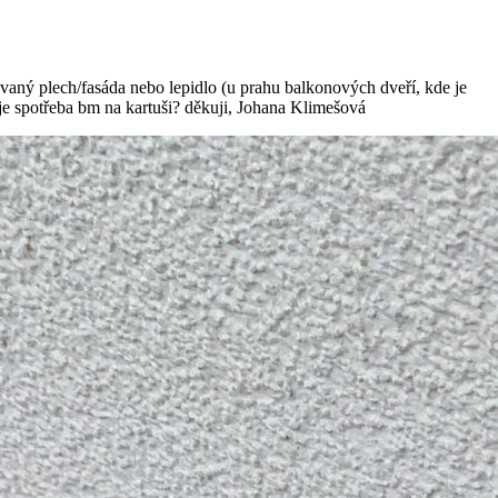
vaný plech/fasáda nebo lepidlo (u prahu balkonových dveří, kde je
á je spotřeba bm na kartuši? děkuji, Johana Klimešová