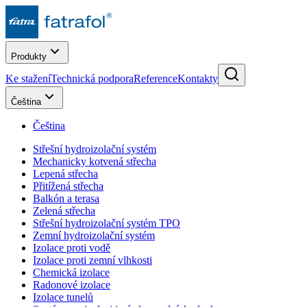
Produkty
Ke stažení
Technická podpora
Reference
Kontakty
Čeština
Čeština
Střešní hydroizolační systém
Mechanicky kotvená střecha
Lepená střecha
Přitížená střecha
Balkón a terasa
Zelená střecha
Střešní hydroizolační systém TPO
Zemní hydroizolační systém
Izolace proti vodě
Izolace proti zemní vlhkosti
Chemická izolace
Radonové izolace
Izolace tunelů