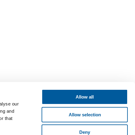
Allow all
alyse our
ing and
Allow selection
r that
Deny