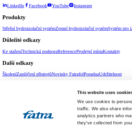
LinkedIn
Facebook
YouTube
Instagram
Produkty
Střešní hydroizolační systém
Zemní hydroizolační systém
Systém pro i
Důležité odkazy
Ke stažení
Technická podpora
Reference
Prodejní místa
Kontakty
Další odkazy
Školení
Zapůjčení přistrojů
Novinky Fatrafol
Poradna
Udržitelnost
Fatra a.s.
This website uses cookie
O nás
Produkty Fatra
We use cookies to personal
Fatra e-shop
Novinky Fatra
traffic. We also share info
analytics partners who may
Volné pozice
Ochrana oznamovatelů
they’ve collected from your
Designed by 2FRESH