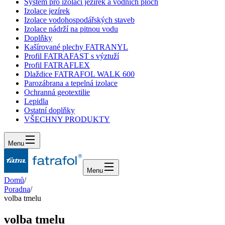
Systém pro izolaci jezírek a vodních ploch
Izolace jezírek
Izolace vodohospodářských staveb
Izolace nádrží na pitnou vodu
Doplňky
Kašírované plechy FATRANYL
Profil FATRAFAST s výztuží
Profil FATRAFLEX
Dlaždice FATRAFOL WALK 600
Parozábrana a tepelná izolace
Ochranná geotextilie
Lepidla
Ostatní doplňky
VŠECHNY PRODUKTY
Menu
Menu
Domů
/
Poradna
/
volba tmelu
volba tmelu