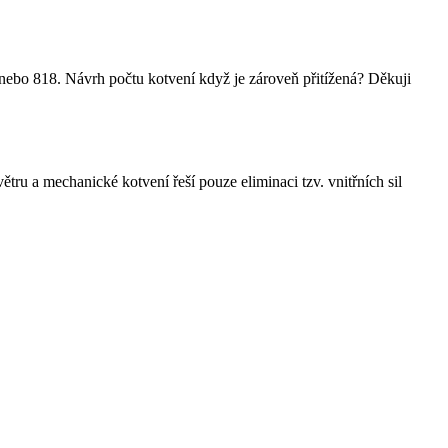
 nebo 818. Návrh počtu kotvení když je zároveň přitížená? Děkuji
ětru a mechanické kotvení řeší pouze eliminaci tzv. vnitřních sil