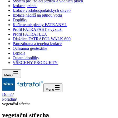
Systém pro izolaci jezírek a vodních ploch
Izolace jezírek
Izolace vodohospodářských staveb
Izolace nádrží na pitnou vodu
Doplňky
Kašírované plechy FATRANYL
Profil FATRAFAST s výztuží
Profil FATRAFLEX
Dlaždice FATRAFOL WALK 600
Parozábrana a tepelná izolace
Ochranná geotextilie
Lepidla
Ostatní doplňky
VŠECHNY PRODUKTY
Menu
Menu
Domů
/
Poradna
/
vegetační střecha
vegetační střecha