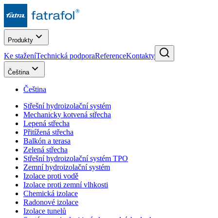
Produkty
Ke stažení
Technická podpora
Reference
Kontakty
Čeština
Čeština
Střešní hydroizolační systém
Mechanicky kotvená střecha
Lepená střecha
Přitížená střecha
Balkón a terasa
Zelená střecha
Střešní hydroizolační systém TPO
Zemní hydroizolační systém
Izolace proti vodě
Izolace proti zemní vlhkosti
Chemická izolace
Radonové izolace
Izolace tunelů