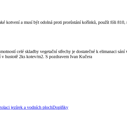
é kotvení a musí být odolná proti prorůstání kořínků, použít fóli 810,
otností celé skladby vegetační střechy je dostatečné k elimanaci sání v
ádí v hustotě 2ks kotev/m2. S pozdravem Ivan Kučera
zolaci jezírek a vodních ploch
Doplňky