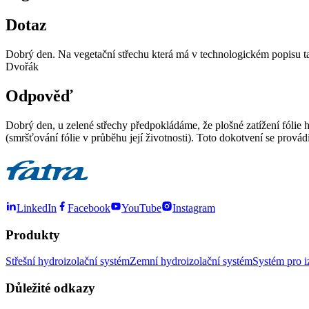
Dotaz
Dobrý den. Na vegetační střechu která má v technologickém popisu tak
Dvořák
Odpověď
Dobrý den, u zelené střechy předpokládáme, že plošné zatížení fólie hm
(smršťování fólie v průběhu její životnosti). Toto dokotvení se prov
LinkedIn
Facebook
YouTube
Instagram
Produkty
Střešní hydroizolační systém
Zemní hydroizolační systém
Systém pro i
Důležité odkazy