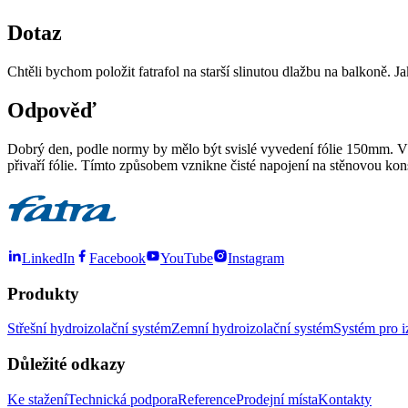
Dotaz
Chtěli bychom položit fatrafol na starší slinutou dlažbu na balkoně
Odpověď
Dobrý den, podle normy by mělo být svislé vyvedení fólie 150mm. V 
přivaří fólie. Tímto způsobem vznikne čisté napojení na stěnovou ko
LinkedIn
Facebook
YouTube
Instagram
Produkty
Střešní hydroizolační systém
Zemní hydroizolační systém
Systém pro i
Důležité odkazy
Ke stažení
Technická podpora
Reference
Prodejní místa
Kontakty