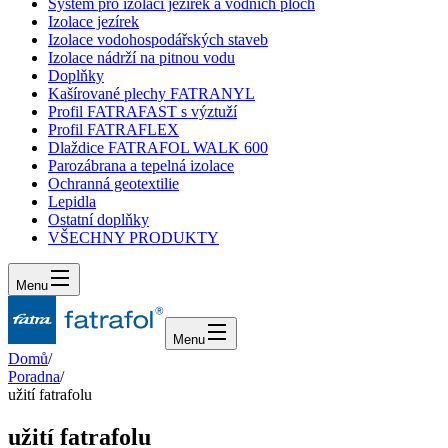
Systém pro izolaci jezírek a vodních ploch
Izolace jezírek
Izolace vodohospodářských staveb
Izolace nádrží na pitnou vodu
Doplňky
Kašírované plechy FATRANYL
Profil FATRAFAST s výztuží
Profil FATRAFLEX
Dlaždice FATRAFOL WALK 600
Parozábrana a tepelná izolace
Ochranná geotextilie
Lepidla
Ostatní doplňky
VŠECHNY PRODUKTY
Menu
Menu
Domů
/
Poradna
/
užití fatrafolu
užití fatrafolu