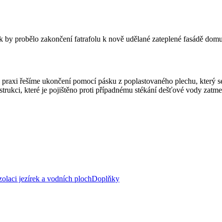
. Jak by probělo zakončení fatrafolu k nově udělané zateplené fasádě 
praxi řešíme ukončení pomocí pásku z poplastovaného plechu, který s
nstrukci, které je pojištěno proti případnému stékání dešťové vody z
zolaci jezírek a vodních ploch
Doplňky