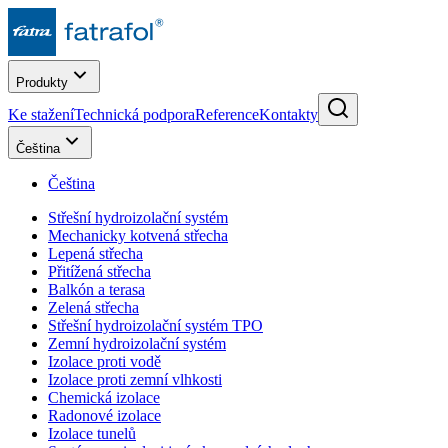
Produkty
Ke stažení
Technická podpora
Reference
Kontakty
Čeština
Čeština
Střešní hydroizolační systém
Mechanicky kotvená střecha
Lepená střecha
Přitížená střecha
Balkón a terasa
Zelená střecha
Střešní hydroizolační systém TPO
Zemní hydroizolační systém
Izolace proti vodě
Izolace proti zemní vlhkosti
Chemická izolace
Radonové izolace
Izolace tunelů