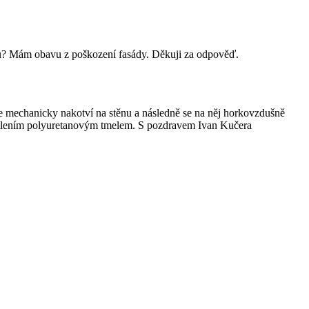
domu? Mám obavu z poškození fasády. Děkuji za odpověď.
e mechanicky nakotví na stěnu a následně se na něj horkovzdušně
atmelením polyuretanovým tmelem. S pozdravem Ivan Kučera