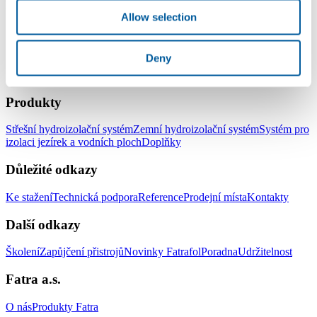
pozdravem Ivan Kučera
Allow selection
Deny
LinkedIn
Facebook
YouTube
Instagram
Produkty
Střešní hydroizolační systém
Zemní hydroizolační systém
Systém pro
izolaci jezírek a vodních ploch
Doplňky
Důležité odkazy
Ke stažení
Technická podpora
Reference
Prodejní místa
Kontakty
Další odkazy
Školení
Zapůjčení přistrojů
Novinky Fatrafol
Poradna
Udržitelnost
Fatra a.s.
O nás
Produkty Fatra