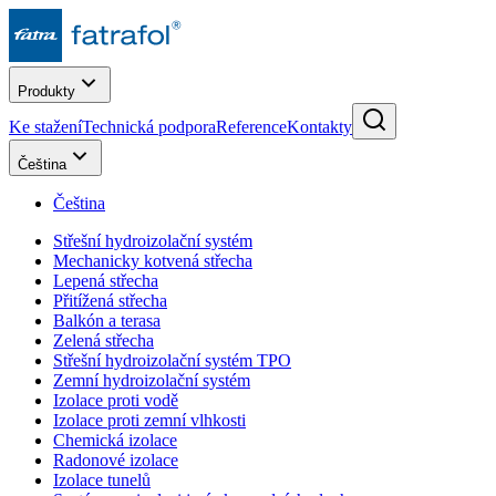
Produkty
Ke stažení
Technická podpora
Reference
Kontakty
Čeština
Čeština
Střešní hydroizolační systém
Mechanicky kotvená střecha
Lepená střecha
Přitížená střecha
Balkón a terasa
Zelená střecha
Střešní hydroizolační systém TPO
Zemní hydroizolační systém
Izolace proti vodě
Izolace proti zemní vlhkosti
Chemická izolace
Radonové izolace
Izolace tunelů