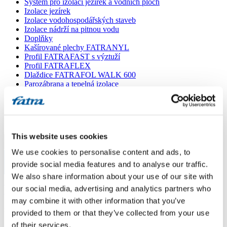
Systém pro izolaci jezírek a vodních ploch
Izolace jezírek
Izolace vodohospodářských staveb
Izolace nádrží na pitnou vodu
Doplňky
Kašírované plechy FATRANYL
Profil FATRAFAST s výztuží
Profil FATRAFLEX
Dlaždice FATRAFOL WALK 600
Parozábrana a tepelná izolace
Ochranná geotextilie
Lepidla
Ostatní doplňky
VŠECHNY PRODUKTY
This website uses cookies
Menu
We use cookies to personalise content and ads, to
provide social media features and to analyse our traffic.
Menu
We also share information about your use of our site with
Domů
/
our social media, advertising and analytics partners who
Poradna
/
Svislá izolace proti stékající vodě podzemní části obvodového
may combine it with other information that you’ve
starého cihelného zdiva
provided to them or that they’ve collected from your use
of their services.