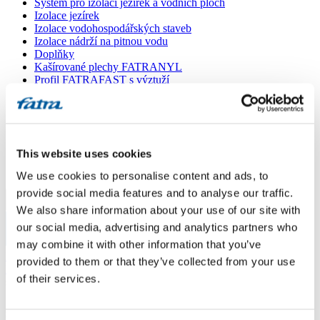
Systém pro izolaci jezírek a vodních ploch
Izolace jezírek
Izolace vodohospodářských staveb
Izolace nádrží na pitnou vodu
Doplňky
Kašírované plechy FATRANYL
Profil FATRAFAST s výztuží
Profil FATRAFLEX
Dlaždice FATRAFOL WALK 600
Parozábrana a tepelná izolace
Ochranná geotextilie
Lepidla
This website uses cookies
Ostatní doplňky
VŠECHNY PRODUKTY
We use cookies to personalise content and ads, to
provide social media features and to analyse our traffic.
Menu
We also share information about your use of our site with
our social media, advertising and analytics partners who
Menu
may combine it with other information that you’ve
Domů
/
provided to them or that they’ve collected from your use
Poradna
/
of their services.
svářečka
svářečka