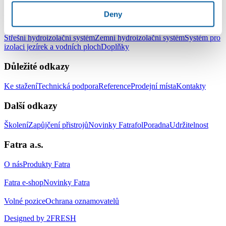
Deny
Produkty
Střešní hydroizolační systém
Zemní hydroizolační systém
Systém pro
izolaci jezírek a vodních ploch
Doplňky
Důležité odkazy
Ke stažení
Technická podpora
Reference
Prodejní místa
Kontakty
Další odkazy
Školení
Zapůjčení přistrojů
Novinky Fatrafol
Poradna
Udržitelnost
Fatra a.s.
O nás
Produkty Fatra
Fatra e-shop
Novinky Fatra
Volné pozice
Ochrana oznamovatelů
Designed by 2FRESH