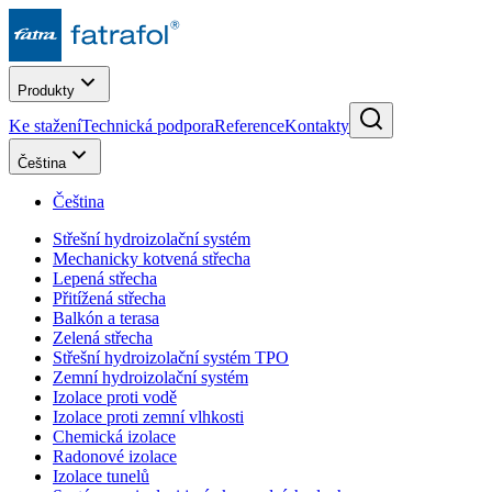
Produkty
Ke stažení
Technická podpora
Reference
Kontakty
Čeština
Čeština
Střešní hydroizolační systém
Mechanicky kotvená střecha
Lepená střecha
Přitížená střecha
Balkón a terasa
Zelená střecha
Střešní hydroizolační systém TPO
Zemní hydroizolační systém
Izolace proti vodě
Izolace proti zemní vlhkosti
Chemická izolace
Radonové izolace
Izolace tunelů