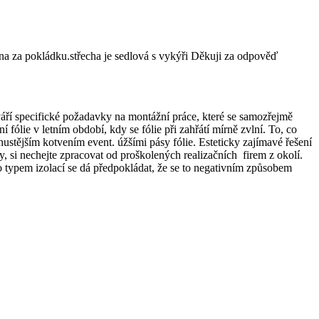
na za pokládku.střecha je sedlová s vykýři Děkuji za odpověď
váří specifické požadavky na montážní práce, které se samozřejmě
 fólie v letním období, kdy se fólie při zahřátí mírně zvlní. To, co
hustějším kotvením event. úžšími pásy fólie. Esteticky zajímavé řešení
, si nechejte zpracovat od proškolených realizačních firem z okolí.
 typem izolací se dá předpokládat, že se to negativním způsobem