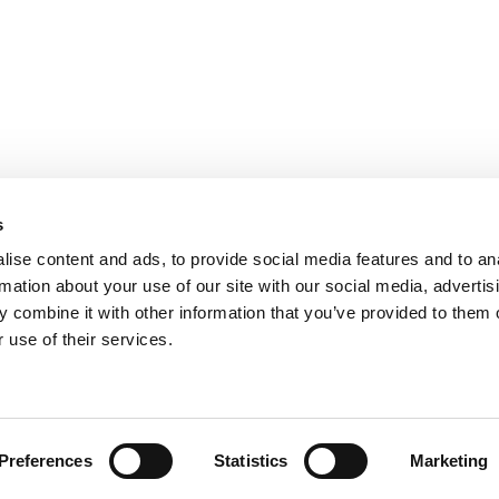
s
ise content and ads, to provide social media features and to an
rmation about your use of our site with our social media, advertis
 combine it with other information that you’ve provided to them o
 use of their services.
, se sídlem na adrese třída Tomáše Bati 1541, 763 61 Napajedla zapsa
řízeného společností AGROFERT, a.s., IČO 26185610, se sídlem na adr
Preferences
Statistics
Marketing