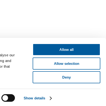
Allow all
alyse our
ing and
Allow selection
r that
Deny
né v obchodním rejstříku vedeném Krajským soudem v Brně, oddíl B,
ese Pyšelská 2327/2, Chodov, 149 00 Praha 4. © 2026 Fatra, a.s. •
Show details