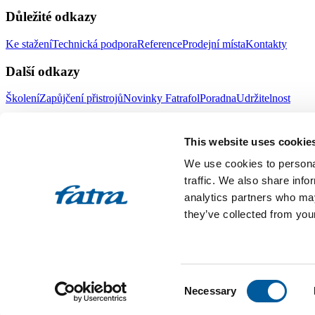
Důležité odkazy
Ke stažení
Technická podpora
Reference
Prodejní místa
Kontakty
Další odkazy
Školení
Zapůjčení přistrojů
Novinky Fatrafol
Poradna
Udržitelnost
Fatra a.s.
This website uses cookie
O nás
Produkty Fatra
We use cookies to personal
Fatra e-shop
Novinky Fatra
traffic. We also share info
analytics partners who may
Volné pozice
Ochrana oznamovatelů
they’ve collected from your
Designed by 2FRESH
Sitemap
Ochrana osobních údajů
Nastavení souborů cookies
Toto jsou internetové stránky společnosti Fatra, a.s., IČO 27465021
Consent
vložka 4598. Společnost Fatra, a.s., je členem koncernu AGROFERT 
Necessary
Selection
All rights reserved