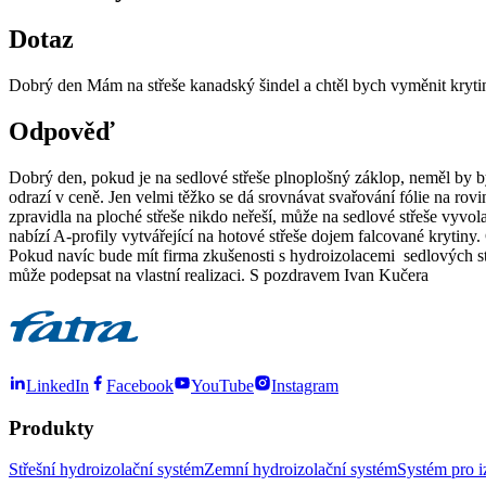
Dotaz
Dobrý den Mám na střeše kanadský šindel a chtěl bych vyměnit krytin
Odpověď
Dobrý den, pokud je na sedlové střeše plnoplošný záklop, neměl by b
odrazí v ceně. Jen velmi těžko se dá srovnávat svařování fólie na rovin
zpravidla na ploché střeše nikdo neřeší, může na sedlové střeše vyvol
nabízí A-profily vytvářející na hotové střeše dojem falcované krytiny
Pokud navíc bude mít firma zkušenosti s hydroizolacemi sedlových st
může podepsat na vlastní realizaci. S pozdravem Ivan Kučera
LinkedIn
Facebook
YouTube
Instagram
Produkty
Střešní hydroizolační systém
Zemní hydroizolační systém
Systém pro i