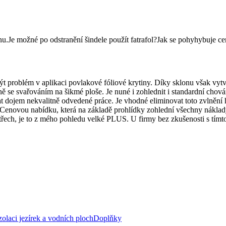
u.Je možné po odstranění šindele použít fatrafol?Jak se pohyhybuje ce
ýt problém v aplikaci povlakové fóliové krytiny. Díky sklonu však vyt
ě se svařováním na šikmé ploše. Je nuné i zohlednit i standardní chování
at dojem nekvalitně odvedené práce. Je vhodné eliminovat toto zvlnění 
. Cenovou nabídku, která na základě prohlídky zohlední všechny náklady
řech, je to z mého pohledu velké PLUS. U firmy bez zkušenosti s tímto
zolaci jezírek a vodních ploch
Doplňky