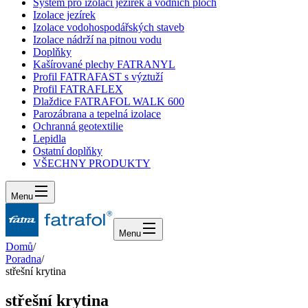
Systém pro izolaci jezírek a vodních ploch
Izolace jezírek
Izolace vodohospodářských staveb
Izolace nádrží na pitnou vodu
Doplňky
Kašírované plechy FATRANYL
Profil FATRAFAST s výztuží
Profil FATRAFLEX
Dlaždice FATRAFOL WALK 600
Parozábrana a tepelná izolace
Ochranná geotextilie
Lepidla
Ostatní doplňky
VŠECHNY PRODUKTY
Menu
Menu
Domů
/
Poradna
/
střešní krytina
střešní krytina