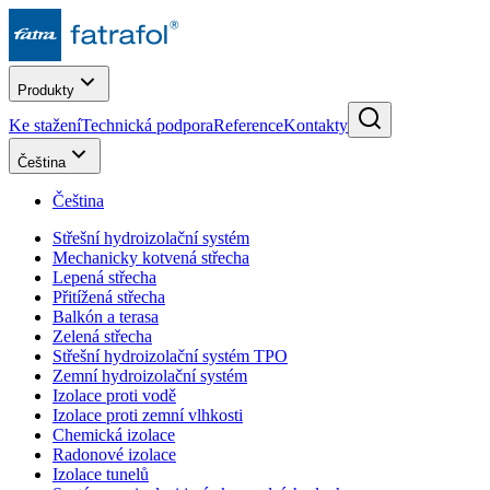
Produkty
Ke stažení
Technická podpora
Reference
Kontakty
Čeština
Čeština
Střešní hydroizolační systém
Mechanicky kotvená střecha
Lepená střecha
Přitížená střecha
Balkón a terasa
Zelená střecha
Střešní hydroizolační systém TPO
Zemní hydroizolační systém
Izolace proti vodě
Izolace proti zemní vlhkosti
Chemická izolace
Radonové izolace
Izolace tunelů