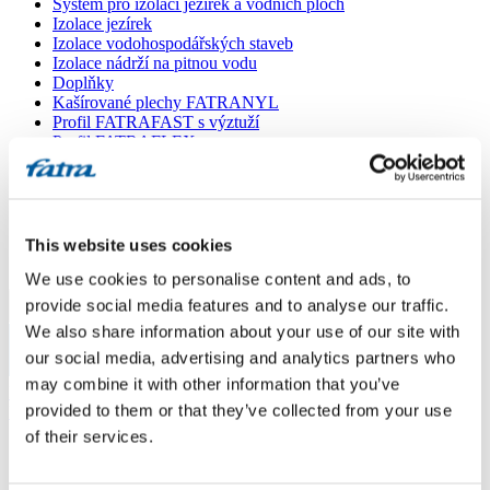
Systém pro izolaci jezírek a vodních ploch
Izolace jezírek
Izolace vodohospodářských staveb
Izolace nádrží na pitnou vodu
Doplňky
Kašírované plechy FATRANYL
Profil FATRAFAST s výztuží
Profil FATRAFLEX
Dlaždice FATRAFOL WALK 600
Parozábrana a tepelná izolace
Ochranná geotextilie
Lepidla
Ostatní doplňky
This website uses cookies
VŠECHNY PRODUKTY
We use cookies to personalise content and ads, to
provide social media features and to analyse our traffic.
Menu
We also share information about your use of our site with
our social media, advertising and analytics partners who
Menu
may combine it with other information that you’ve
Domů
/
provided to them or that they’ve collected from your use
Poradna
/
Strecha zahradniho domku
of their services.
Strecha zahradniho domku