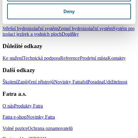
LinkedIn
Facebook
YouTube
Instagram
Deny
Produkty
Střešní hydroizolační systém
Zemní hydroizolační systém
Systém pro
izolaci jezírek a vodních ploch
Doplňky
Důležité odkazy
Ke stažení
Technická podpora
Reference
Prodejní místa
Kontakty
Další odkazy
Školení
Zapůjčení přistrojů
Novinky Fatrafol
Poradna
Udržitelnost
Fatra a.s.
O nás
Produkty Fatra
Fatra e-shop
Novinky Fatra
Volné pozice
Ochrana oznamovatelů