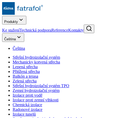
Produkty
Ke stažení
Technická podpora
Reference
Kontakty
Čeština
Čeština
Střešní hydroizolační systém
Mechanicky kotvená střecha
Lepená střecha
Přitížená střecha
Balkón a terasa
Zelená střecha
Střešní hydroizolační systém TPO
Zemní hydroizolační systém
Izolace proti vodě
Izolace proti zemní vlhkosti
Chemická izolace
Radonové izolace
Izolace tunelů