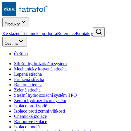
Produkty
Ke stažení
Technická podpora
Reference
Kontakty
Čeština
Čeština
Střešní hydroizolační systém
Mechanicky kotvená střecha
Lepená střecha
Přitížená střecha
Balkón a terasa
Zelená střecha
Střešní hydroizolační systém TPO
Zemní hydroizolační systém
Izolace proti vodě
Izolace proti zemní vlhkosti
Chemická izolace
Radonové izolace
Izolace tunelů