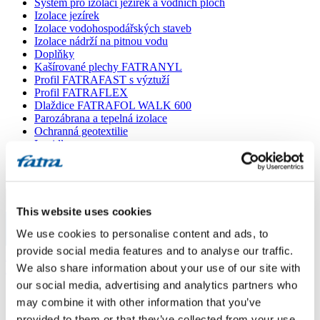
Systém pro izolaci jezírek a vodních ploch
Izolace jezírek
Izolace vodohospodářských staveb
Izolace nádrží na pitnou vodu
Doplňky
Kašírované plechy FATRANYL
Profil FATRAFAST s výztuží
Profil FATRAFLEX
Dlaždice FATRAFOL WALK 600
Parozábrana a tepelná izolace
Ochranná geotextilie
Lepidla
Ostatní doplňky
VŠECHNY PRODUKTY
Menu
This website uses cookies
We use cookies to personalise content and ads, to
Menu
provide social media features and to analyse our traffic.
Domů
/
We also share information about your use of our site with
Poradna
/
Skladba zateplení balkonu
our social media, advertising and analytics partners who
may combine it with other information that you’ve
Skladba zateplení balkonu
provided to them or that they’ve collected from your use