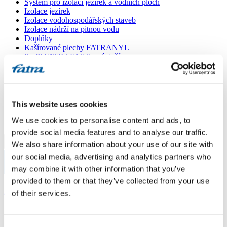
Systém pro izolaci jezírek a vodních ploch
Izolace jezírek
Izolace vodohospodářských staveb
Izolace nádrží na pitnou vodu
Doplňky
Kašírované plechy FATRANYL
Profil FATRAFAST s výztuží
Profil FATRAFLEX
Dlaždice FATRAFOL WALK 600
Parozábrana a tepelná izolace
Ochranná geotextilie
Lepidla
This website uses cookies
Ostatní doplňky
We use cookies to personalise content and ads, to
VŠECHNY PRODUKTY
provide social media features and to analyse our traffic.
We also share information about your use of our site with
Menu
our social media, advertising and analytics partners who
may combine it with other information that you’ve
Menu
provided to them or that they’ve collected from your use
Domů
/
Poradna
/
of their services.
Skladba střechy
Skladba střechy