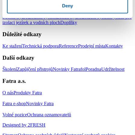
Produkty
Deny
Střešní hydroizolační systém
Zemní hydroizolační systém
Systém pro
izolaci jezírek a vodních ploch
Doplňky
Důležité odkazy
Ke stažení
Technická podpora
Reference
Prodejní místa
Kontakty
Další odkazy
Školení
Zapůjčení přistrojů
Novinky Fatrafol
Poradna
Udržitelnost
Fatra a.s.
O nás
Produkty Fatra
Fatra e-shop
Novinky Fatra
Volné pozice
Ochrana oznamovatelů
Designed by 2FRESH