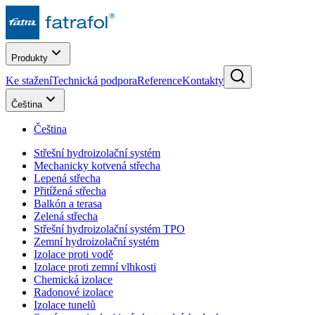
Produkty
Ke stažení
Technická podpora
Reference
Kontakty
Čeština
Čeština
Střešní hydroizolační systém
Mechanicky kotvená střecha
Lepená střecha
Přitížená střecha
Balkón a terasa
Zelená střecha
Střešní hydroizolační systém TPO
Zemní hydroizolační systém
Izolace proti vodě
Izolace proti zemní vlhkosti
Chemická izolace
Radonové izolace
Izolace tunelů