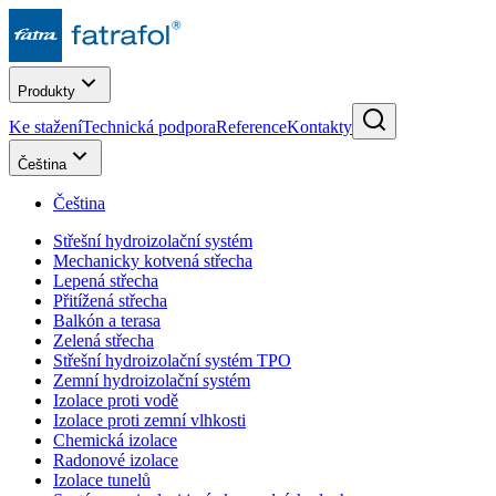
Produkty
Ke stažení
Technická podpora
Reference
Kontakty
Čeština
Čeština
Střešní hydroizolační systém
Mechanicky kotvená střecha
Lepená střecha
Přitížená střecha
Balkón a terasa
Zelená střecha
Střešní hydroizolační systém TPO
Zemní hydroizolační systém
Izolace proti vodě
Izolace proti zemní vlhkosti
Chemická izolace
Radonové izolace
Izolace tunelů