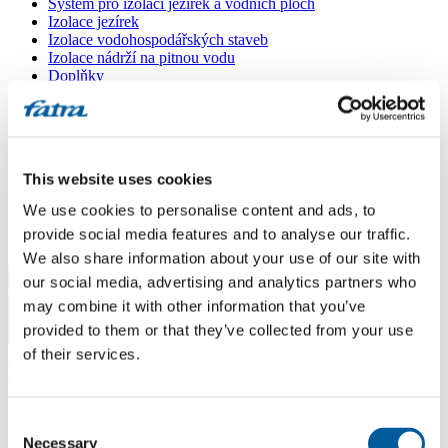
Systém pro izolaci jezírek a vodních ploch
Izolace jezírek
Izolace vodohospodářských staveb
Izolace nádrží na pitnou vodu
Doplňky
Kašírované plechy FATRANYL
Profil FATRAFAST s výztuží
Profil FATRAFLEX
Dlaždice FATRAFOL WALK 600
Parozábrana a tepelná izolace
This website uses cookies
Ochranná geotextilie
Lepidla
We use cookies to personalise content and ads, to
Ostatní doplňky
provide social media features and to analyse our traffic.
VŠECHNY PRODUKTY
We also share information about your use of our site with
our social media, advertising and analytics partners who
Menu
may combine it with other information that you’ve
provided to them or that they’ve collected from your use
Menu
of their services.
Domů
/
Poradna
/
Sanace
Consent
Sanace
Necessary
Selection