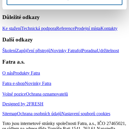
Střešní hydroizolační systém
Zemní hydroizolační systém
Systém pro
izolaci jezírek a vodních ploch
Doplňky
Důležité odkazy
Ke stažení
Technická podpora
Reference
Prodejní místa
Kontakty
Další odkazy
Školení
Zapůjčení přistrojů
Novinky Fatrafol
Poradna
Udržitelnost
Fatra a.s.
O nás
Produkty Fatra
Fatra e-shop
Novinky Fatra
Volné pozice
Ochrana oznamovatelů
Designed by 2FRESH
Sitemap
Ochrana osobních údajů
Nastavení souborů cookies
Toto jsou internetové stránky společnosti Fatra, a.s., IČO 27465021,
se sídlem na adrese třída Tomáše Bati 1541, 763 61 Napajedla