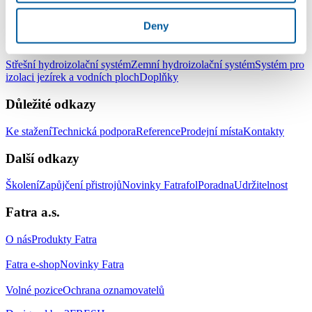
LinkedIn
Facebook
YouTube
Instagram
Deny
Produkty
Střešní hydroizolační systém
Zemní hydroizolační systém
Systém pro
izolaci jezírek a vodních ploch
Doplňky
Důležité odkazy
Ke stažení
Technická podpora
Reference
Prodejní místa
Kontakty
Další odkazy
Školení
Zapůjčení přistrojů
Novinky Fatrafol
Poradna
Udržitelnost
Fatra a.s.
O nás
Produkty Fatra
Fatra e-shop
Novinky Fatra
Volné pozice
Ochrana oznamovatelů