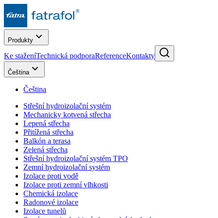
Produkty
Ke stažení
Technická podpora
Reference
Kontakty
Čeština
Čeština
Střešní hydroizolační systém
Mechanicky kotvená střecha
Lepená střecha
Přitížená střecha
Balkón a terasa
Zelená střecha
Střešní hydroizolační systém TPO
Zemní hydroizolační systém
Izolace proti vodě
Izolace proti zemní vlhkosti
Chemická izolace
Radonové izolace
Izolace tunelů