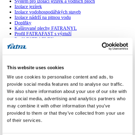
Systém pro izolaci jezírek a vodních ploch
Izolace jezírek
Izolace vodohospodářských staveb
Izolace nádrží na pitnou vodu
Doplňky
Kašírované plechy FATRANYL
Profil FATRAFAST s výztuží
Profil FATRAFLEX
Dlaždice FATRAFOL WALK 600
Parozábrana a tepelná izolace
Ochranná geotextilie
Lepidla
Ostatní doplňky
This website uses cookies
VŠECHNY PRODUKTY
We use cookies to personalise content and ads, to
provide social media features and to analyse our traffic.
Menu
We also share information about your use of our site with
our social media, advertising and analytics partners who
Menu
may combine it with other information that you’ve
Domů
/
provided to them or that they’ve collected from your use
Poradna
/
Řešení atiky
of their services.
Řešení atiky