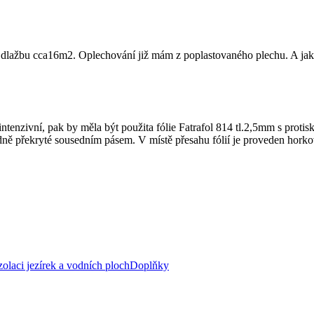
ící dlažbu cca16m2. Oplechování již mám z poplastovaného plechu. A jak
ntenzivní, pak by měla být použita fólie Fatrafol 814 tl.2,5mm s prot
ásledně překryté sousedním pásem. V místě přesahu fólií je proveden ho
zolaci jezírek a vodních ploch
Doplňky