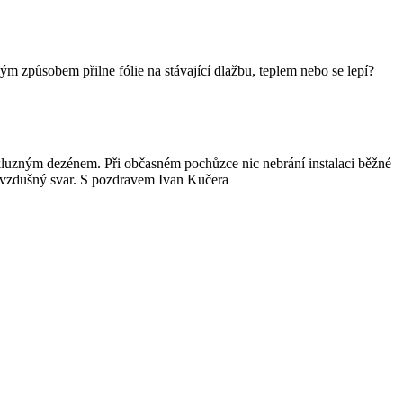
ým způsobem přilne fólie na stávající dlažbu, teplem nebo se lepí?
iskluzným dezénem. Při občasném pochůzce nic nebrání instalaci běžné
rkovzdušný svar. S pozdravem Ivan Kučera