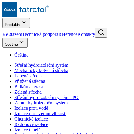
Produkty
Ke stažení
Technická podpora
Reference
Kontakty
Čeština
Čeština
Střešní hydroizolační systém
Mechanicky kotvená střecha
Lepená střecha
Přitížená střecha
Balkón a terasa
Zelená střecha
Střešní hydroizolační systém TPO
Zemní hydroizolační systém
Izolace proti vodě
Izolace proti zemní vlhkosti
Chemická izolace
Radonové izolace
Izolace tunelů