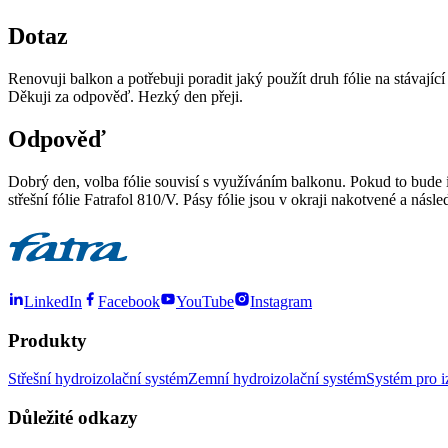
Dotaz
Renovuji balkon a potřebuji poradit jaký použít druh fólie na stávaj
Děkuji za odpověď. Hezký den přeji.
Odpověď
Dobrý den, volba fólie souvisí s využíváním balkonu. Pokud to bude i
střešní fólie Fatrafol 810/V. Pásy fólie jsou v okraji nakotvené a n
LinkedIn
Facebook
YouTube
Instagram
Produkty
Střešní hydroizolační systém
Zemní hydroizolační systém
Systém pro i
Důležité odkazy