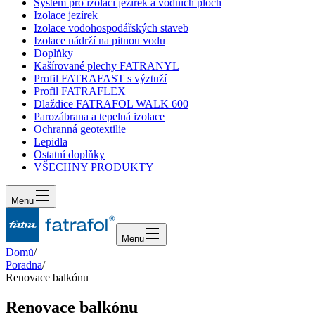
Systém pro izolaci jezírek a vodních ploch
Izolace jezírek
Izolace vodohospodářských staveb
Izolace nádrží na pitnou vodu
Doplňky
Kašírované plechy FATRANYL
Profil FATRAFAST s výztuží
Profil FATRAFLEX
Dlaždice FATRAFOL WALK 600
Parozábrana a tepelná izolace
Ochranná geotextilie
Lepidla
Ostatní doplňky
VŠECHNY PRODUKTY
Menu
Menu
Domů
/
Poradna
/
Renovace balkónu
Renovace balkónu