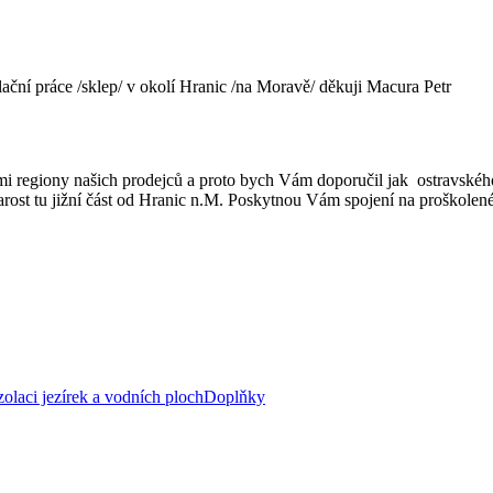
ační práce /sklep/ v okolí Hranic /na Moravě/ děkuji Macura Petr
ými regiony našich prodejců a proto bych Vám doporučil jak ostravské
tarost tu jižní část od Hranic n.M. Poskytnou Vám spojení na proškole
zolaci jezírek a vodních ploch
Doplňky