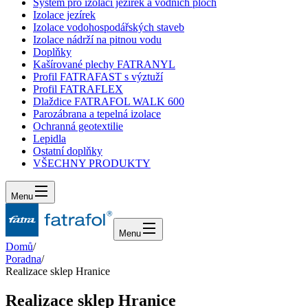
Systém pro izolaci jezírek a vodních ploch
Izolace jezírek
Izolace vodohospodářských staveb
Izolace nádrží na pitnou vodu
Doplňky
Kašírované plechy FATRANYL
Profil FATRAFAST s výztuží
Profil FATRAFLEX
Dlaždice FATRAFOL WALK 600
Parozábrana a tepelná izolace
Ochranná geotextilie
Lepidla
Ostatní doplňky
VŠECHNY PRODUKTY
Menu
Menu
Domů
/
Poradna
/
Realizace sklep Hranice
Realizace sklep Hranice