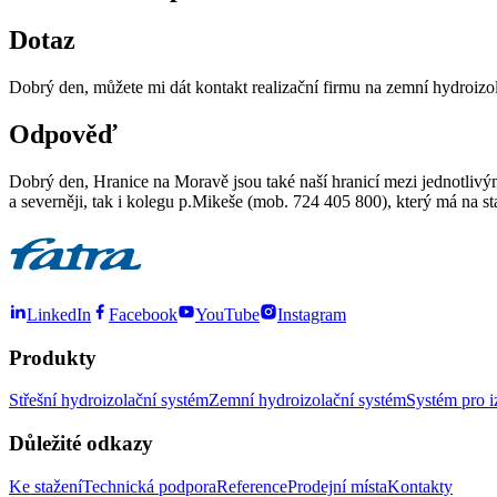
Dotaz
Dobrý den, můžete mi dát kontakt realizační firmu na zemní hydroizol
Odpověď
Dobrý den, Hranice na Moravě jsou také naší hranicí mezi jednotliv
a severněji, tak i kolegu p.Mikeše (mob. 724 405 800), který má na s
LinkedIn
Facebook
YouTube
Instagram
Produkty
Střešní hydroizolační systém
Zemní hydroizolační systém
Systém pro i
Důležité odkazy
Ke stažení
Technická podpora
Reference
Prodejní místa
Kontakty