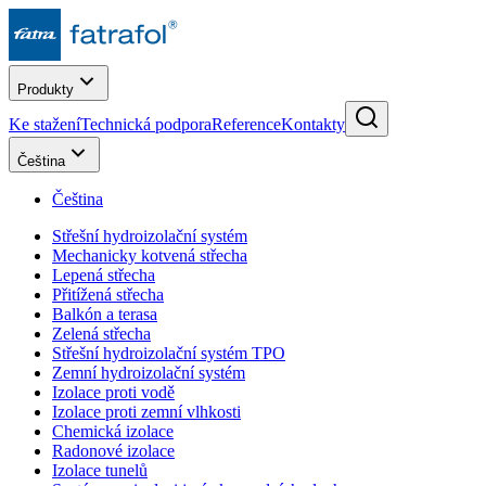
Produkty
Ke stažení
Technická podpora
Reference
Kontakty
Čeština
Čeština
Střešní hydroizolační systém
Mechanicky kotvená střecha
Lepená střecha
Přitížená střecha
Balkón a terasa
Zelená střecha
Střešní hydroizolační systém TPO
Zemní hydroizolační systém
Izolace proti vodě
Izolace proti zemní vlhkosti
Chemická izolace
Radonové izolace
Izolace tunelů