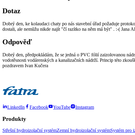
Dotaz
Dobrý den, ke kolaudaci chaty po nás stavební úřad požaduje protokol
dostali, ale nemůžu nikde najít "čí razítko na něm má být" . :-( Jana 
Odpověď
Dobrý den, předpokládám, že se jedná o PVC fólií zaizolovanou nád
vodotěsnosti vodárenských a kanalizačních nádrží. Princip této zkou
pozdravem Ivan Kučera
LinkedIn
Facebook
YouTube
Instagram
Produkty
Střešní hydroizolační systém
Zemní hydroizolační systém
Systém pro i