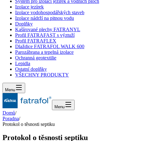
Systém pro izolaci jezírek a vodních ploch
Izolace jezírek
Izolace vodohospodářských staveb
Izolace nádrží na pitnou vodu
Doplňky
Kašírované plechy FATRANYL
Profil FATRAFAST s výztuží
Profil FATRAFLEX
Dlaždice FATRAFOL WALK 600
Parozábrana a tepelná izolace
Ochranná geotextilie
Lepidla
Ostatní doplňky
VŠECHNY PRODUKTY
Menu
Menu
Domů
/
Poradna
/
Protokol o těsnosti septiku
Protokol o těsnosti septiku