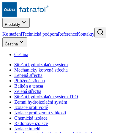
Produkty
Ke stažení
Technická podpora
Reference
Kontakty
Čeština
Čeština
Střešní hydroizolační systém
Mechanicky kotvená střecha
Lepená střecha
Přitížená střecha
Balkón a terasa
Zelená střecha
Střešní hydroizolační systém TPO
Zemní hydroizolační systém
Izolace proti vodě
Izolace proti zemní vlhkosti
Chemická izolace
Radonové izolace
Izolace tunelů