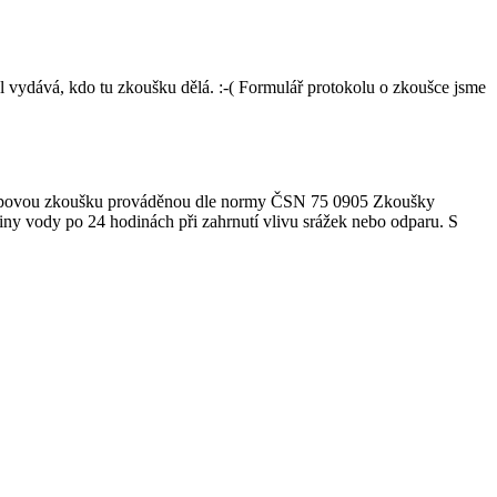
l vydává, kdo tu zkoušku dělá. :-( Formulář protokolu o zkoušce jsme
 zátopovou zkoušku prováděnou dle normy ČSN 75 0905 Zkoušky
iny vody po 24 hodinách při zahrnutí vlivu srážek nebo odparu. S