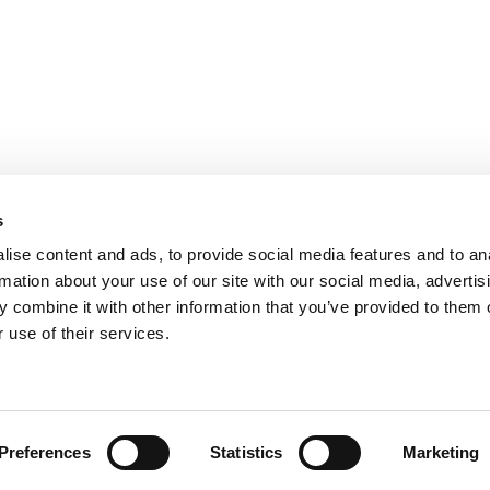
s
ise content and ads, to provide social media features and to an
rmation about your use of our site with our social media, advertis
 combine it with other information that you’ve provided to them o
 use of their services.
, se sídlem na adrese třída Tomáše Bati 1541, 763 61 Napajedla zapsa
řízeného společností AGROFERT, a.s., IČO 26185610, se sídlem na adr
Preferences
Statistics
Marketing