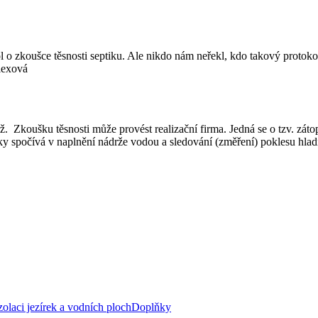
 o zkoušce těsnosti septiku. Ale nikdo nám neřekl, kdo takový protoko
Alexová
rž. Zkoušku těsnosti může provést realizační firma. Jedná se o tzv.
šky spočívá v naplnění nádrže vodou a sledování (změření) poklesu hlad
zolaci jezírek a vodních ploch
Doplňky