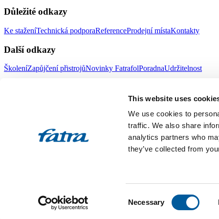
Důležité odkazy
Ke stažení
Technická podpora
Reference
Prodejní místa
Kontakty
Další odkazy
Školení
Zapůjčení přistrojů
Novinky Fatrafol
Poradna
Udržitelnost
Fatra a.s.
This website uses cookie
O nás
Produkty Fatra
We use cookies to personal
Fatra e-shop
Novinky Fatra
traffic. We also share info
analytics partners who may
Volné pozice
Ochrana oznamovatelů
they’ve collected from your
Designed by 2FRESH
Sitemap
Ochrana osobních údajů
Nastavení souborů cookies
Toto jsou internetové stránky společnosti Fatra, a.s., IČO 27465021
Consent
vložka 4598. Společnost Fatra, a.s., je členem koncernu AGROFERT 
Necessary
Selection
All rights reserved