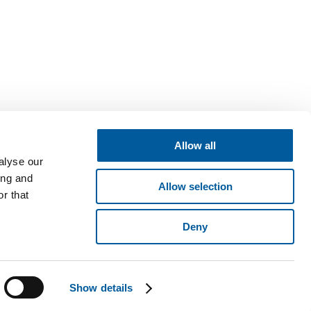
Allow all
alyse our
ing and
Allow selection
r that
Deny
né v obchodním rejstříku vedeném Krajským soudem v Brně, oddíl B,
ese Pyšelská 2327/2, Chodov, 149 00 Praha 4. © 2026 Fatra, a.s. •
Show details