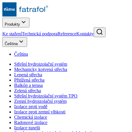
Produkty
Ke stažení
Technická podpora
Reference
Kontakty
Čeština
Čeština
Střešní hydroizolační systém
Mechanicky kotvená střecha
Lepená střecha
Přitížená střecha
Balkón a terasa
Zelená střecha
Střešní hydroizolační systém TPO
Zemní hydroizolační systém
Izolace proti vodě
Izolace proti zemní vlhkosti
Chemická izolace
Radonové izolace
Izolace tunelů