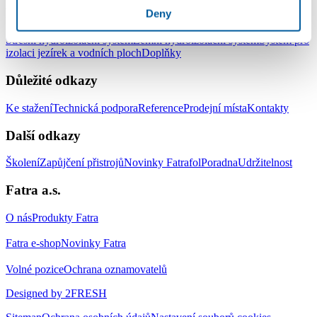
Produkty
Deny
Střešní hydroizolační systém
Zemní hydroizolační systém
Systém pro
izolaci jezírek a vodních ploch
Doplňky
Důležité odkazy
Ke stažení
Technická podpora
Reference
Prodejní místa
Kontakty
Další odkazy
Školení
Zapůjčení přistrojů
Novinky Fatrafol
Poradna
Udržitelnost
Fatra a.s.
O nás
Produkty Fatra
Fatra e-shop
Novinky Fatra
Volné pozice
Ochrana oznamovatelů
Designed by 2FRESH