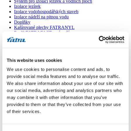
Systém pro izolaci jezírek a vodních ploch
Izolace jezírek
Izolace vodohospodářských staveb
Izolace nádrží na pitnou vodu
Doplňky
Kašírované plechy FATRANYL
Profil FATRAFAST s výztuží
Profil FATRAFLEX
Dlaždice FATRAFOL WALK 600
Parozábrana a tepelná izolace
Ochranná geotextilie
Lepidla
This website uses cookies
Ostatní doplňky
We use cookies to personalise content and ads, to
VŠECHNY PRODUKTY
provide social media features and to analyse our traffic.
We also share information about your use of our site with
Menu
our social media, advertising and analytics partners who
may combine it with other information that you’ve
Menu
provided to them or that they’ve collected from your use
Domů
/
Poradna
/
of their services.
Proražená fólie
Proražená fólie