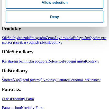
Allow selection
Deny
LinkedIn
Facebook
YouTube
Instagram
Produkty
Střešní hydroizolační systém
Zemní hydroizolační systém
Systém pro
izolaci jezírek a vodních ploch
Doplňky
Důležité odkazy
Ke stažení
Technická podpora
Reference
Prodejní místa
Kontakty
Další odkazy
Školení
Zapůjčení přistrojů
Novinky Fatrafol
Poradna
Udržitelnost
Fatra a.s.
O nás
Produkty Fatra
Fatra e-shop
Novinky Fatra