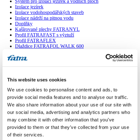
Systém pro izolaci jezírek a vodních ploch
Izolace jezírek
Izolace vodohospodářských staveb
Izolace nádrží na pitnou vodu
Doplňky
Kašírované plechy FATRANYL
Profil FATRAFAST s výztuží
Profil FATRAFLEX
Dlaždice FATRAFOL WALK 600
Parozábrana a tepelná izolace
Ochranná geotextilie
Lepidla
Ostatní doplňky
VŠECHNY PRODUKTY
This website uses cookies
Menu
We use cookies to personalise content and ads, to
provide social media features and to analyse our traffic.
We also share information about your use of our site with
Menu
Domů
our social media, advertising and analytics partners who
/
Poradna
/
may combine it with other information that you’ve
Přímý kontakt Fatrafol 803S s gumoasfaltem
provided to them or that they’ve collected from your use
of their services.
Přímý kontakt Fatrafol 803S s