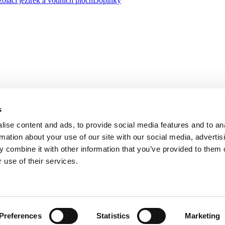
zolaci jezírek a vodních ploch
Doplňky
s
ise content and ads, to provide social media features and to an
rmation about your use of our site with our social media, advertis
 combine it with other information that you’ve provided to them o
 use of their services.
, se sídlem na adrese třída Tomáše Bati 1541, 763 61 Napajedla zapsa
řízeného společností AGROFERT, a.s., IČO 26185610, se sídlem na adr
Preferences
Statistics
Marketing