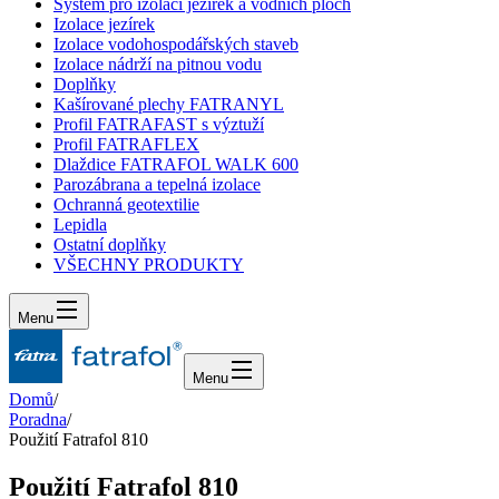
Systém pro izolaci jezírek a vodních ploch
Izolace jezírek
Izolace vodohospodářských staveb
Izolace nádrží na pitnou vodu
Doplňky
Kašírované plechy FATRANYL
Profil FATRAFAST s výztuží
Profil FATRAFLEX
Dlaždice FATRAFOL WALK 600
Parozábrana a tepelná izolace
Ochranná geotextilie
Lepidla
Ostatní doplňky
VŠECHNY PRODUKTY
Menu
Menu
Domů
/
Poradna
/
Použití Fatrafol 810
Použití Fatrafol 810