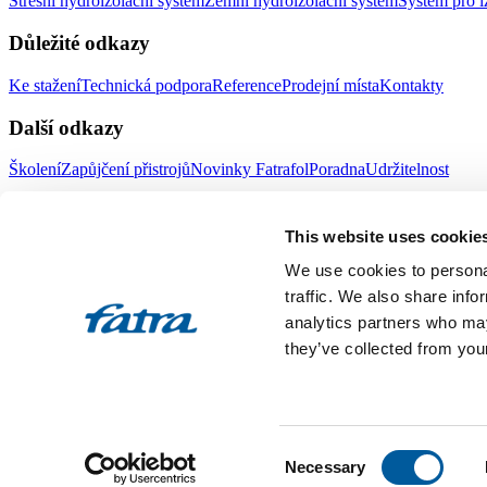
Střešní hydroizolační systém
Zemní hydroizolační systém
Systém pro i
Důležité odkazy
Ke stažení
Technická podpora
Reference
Prodejní místa
Kontakty
Další odkazy
Školení
Zapůjčení přistrojů
Novinky Fatrafol
Poradna
Udržitelnost
Fatra a.s.
This website uses cookie
O nás
Produkty Fatra
We use cookies to personal
Fatra e-shop
Novinky Fatra
traffic. We also share info
analytics partners who may
Volné pozice
Ochrana oznamovatelů
they’ve collected from your
Designed by 2FRESH
Sitemap
Ochrana osobních údajů
Nastavení souborů cookies
Toto jsou internetové stránky společnosti Fatra, a.s., IČO 27465021
Consent
vložka 4598. Společnost Fatra, a.s., je členem koncernu AGROFERT 
Necessary
Selection
All rights reserved