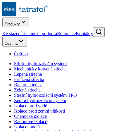
Produkty
Ke stažení
Technická podpora
Reference
Kontakty
Čeština
Čeština
Střešní hydroizolační systém
Mechanicky kotvená střecha
Lepená střecha
Přitížená střecha
Balkón a terasa
Zelená střecha
Střešní hydroizolační systém TPO
Zemní hydroizolační systém
Izolace proti vodě
Izolace proti zemní vlhkosti
Chemická izolace
Radonové izolace
Izolace tunelů