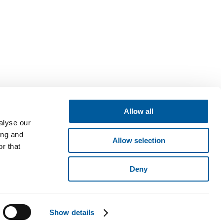
Allow all
alyse our
ing and
Allow selection
r that
Deny
né v obchodním rejstříku vedeném Krajským soudem v Brně, oddíl B,
ese Pyšelská 2327/2, Chodov, 149 00 Praha 4. © 2026 Fatra, a.s. •
Show details