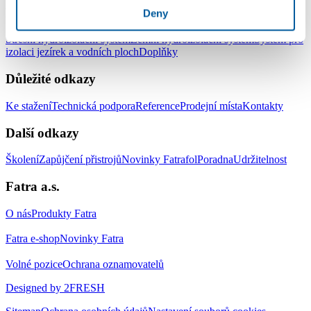
Produkty
Deny
Střešní hydroizolační systém
Zemní hydroizolační systém
Systém pro
izolaci jezírek a vodních ploch
Doplňky
Důležité odkazy
Ke stažení
Technická podpora
Reference
Prodejní místa
Kontakty
Další odkazy
Školení
Zapůjčení přistrojů
Novinky Fatrafol
Poradna
Udržitelnost
Fatra a.s.
O nás
Produkty Fatra
Fatra e-shop
Novinky Fatra
Volné pozice
Ochrana oznamovatelů
Designed by 2FRESH