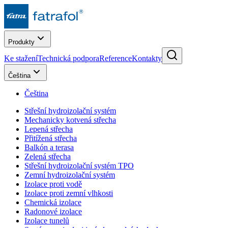
Produkty
Ke stažení
Technická podpora
Reference
Kontakty
Čeština
Čeština
Střešní hydroizolační systém
Mechanicky kotvená střecha
Lepená střecha
Přitížená střecha
Balkón a terasa
Zelená střecha
Střešní hydroizolační systém TPO
Zemní hydroizolační systém
Izolace proti vodě
Izolace proti zemní vlhkosti
Chemická izolace
Radonové izolace
Izolace tunelů