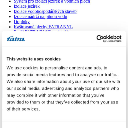
Systém pro izolaci jezírek a vodních ploch
Izolace jezírek
Izolace vodohospodářských staveb
Izolace nádrží na pitnou vodu
Doplňky
Kašírované plechy FATRANYL
Profil FATRAFAST s výztuží
Profil FATRAFLEX
Dlaždice FATRAFOL WALK 600
Parozábrana a tepelná izolace
Ochranná geotextilie
Lepidla
This website uses cookies
Ostatní doplňky
We use cookies to personalise content and ads, to
VŠECHNY PRODUKTY
provide social media features and to analyse our traffic.
We also share information about your use of our site with
Menu
our social media, advertising and analytics partners who
may combine it with other information that you’ve
Menu
provided to them or that they’ve collected from your use
Domů
/
Poradna
/
of their services.
Potisk Fatrafol 810
Potisk Fatrafol 810