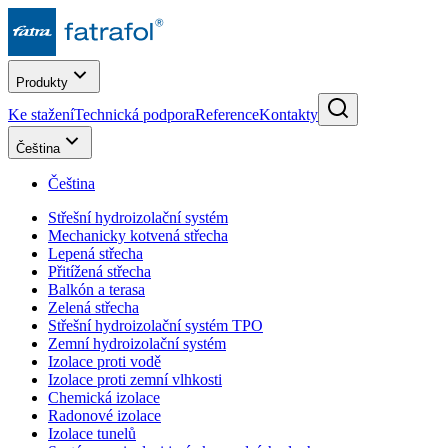
Produkty
Ke stažení
Technická podpora
Reference
Kontakty
Čeština
Čeština
Střešní hydroizolační systém
Mechanicky kotvená střecha
Lepená střecha
Přitížená střecha
Balkón a terasa
Zelená střecha
Střešní hydroizolační systém TPO
Zemní hydroizolační systém
Izolace proti vodě
Izolace proti zemní vlhkosti
Chemická izolace
Radonové izolace
Izolace tunelů