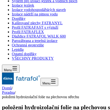
Systém pro izolaci jezírek a vodních ploch
Izolace jezírek
Izolace vodohospodářských staveb
Izolace nádrží na pitnou vodu
Doplňky
Kašírované plechy FATRANYL
Profil FATRAFAST s výztuží
Profil FATRAFLEX
Dlaždice FATRAFOL WALK 600
Parozábrana a tepelná izolace
Ochranná geotextilie
Lepidla
Ostatní doplňky
VŠECHNY PRODUKTY
Menu
Menu
Domů
/
Poradna
/
položeni hydroizolační folie na plechovou střechu
položeni hydroizolační folie na plechovou 