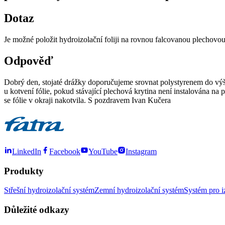
Dotaz
Je možné položit hydroizolační foliji na rovnou falcovanou plechovo
Odpověď
Dobrý den, stojaté drážky doporučujeme srovnat polystyrenem do výšk
u kotvení fólie, pokud stávající plechová krytina není instalována na
se fólie v okraji nakotvila. S pozdravem Ivan Kučera
LinkedIn
Facebook
YouTube
Instagram
Produkty
Střešní hydroizolační systém
Zemní hydroizolační systém
Systém pro i
Důležité odkazy