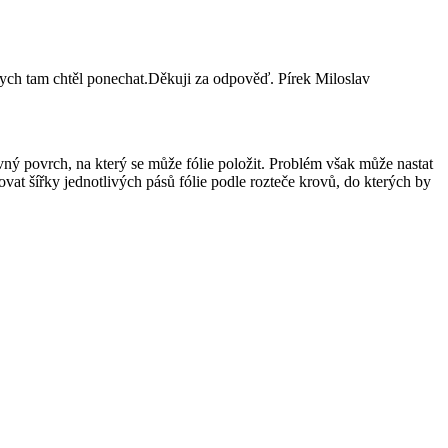
bych tam chtěl ponechat.Děkuji za odpověď. Pírek Miloslav
ný povrch, na který se může fólie položit. Problém však může nastat
vat šířky jednotlivých pásů fólie podle rozteče krovů, do kterých by