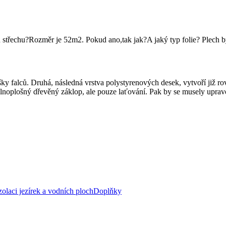
u střechu?Rozměr je 52m2. Pokud ano,tak jak?A jaký typ folie? Plech 
y falců. Druhá, následná vrstva polystyrenových desek, vytvoří již rov
 plnoplošný dřevěný záklop, ale pouze laťování. Pak by se musely upravo
zolaci jezírek a vodních ploch
Doplňky