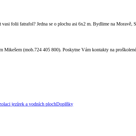
vasi folii fatrafol? Jedna se o plochu asi 6x2 m. Bydlime na Moravě, 
inem Mikešem (mob.724 405 800). Poskytne Vám kontakty na proškolené
zolaci jezírek a vodních ploch
Doplňky