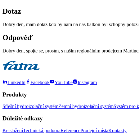
Dotaz
Dobry den, mam dotaz kdo by nam na nas balkon byl schopny polozit 
Odpověď
Dobrý den, spojte se, prosím, s našim regionálním prodejcem Mart
LinkedIn
Facebook
YouTube
Instagram
Produkty
Střešní hydroizolační systém
Zemní hydroizolační systém
Systém pro i
Důležité odkazy
Ke stažení
Technická podpora
Reference
Prodejní místa
Kontakty