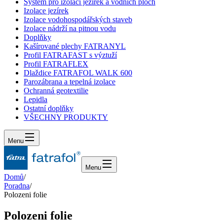
Systém pro izolaci jezírek a vodních ploch
Izolace jezírek
Izolace vodohospodářských staveb
Izolace nádrží na pitnou vodu
Doplňky
Kašírované plechy FATRANYL
Profil FATRAFAST s výztuží
Profil FATRAFLEX
Dlaždice FATRAFOL WALK 600
Parozábrana a tepelná izolace
Ochranná geotextilie
Lepidla
Ostatní doplňky
VŠECHNY PRODUKTY
Menu
Menu
Domů
/
Poradna
/
Polozeni folie
Polozeni folie