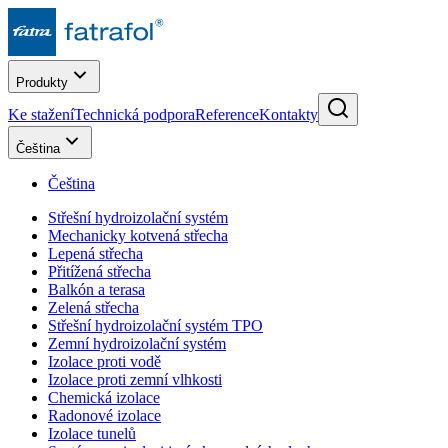
Produkty
Ke stažení
Technická podpora
Reference
Kontakty
Čeština
Čeština
Střešní hydroizolační systém
Mechanicky kotvená střecha
Lepená střecha
Přitížená střecha
Balkón a terasa
Zelená střecha
Střešní hydroizolační systém TPO
Zemní hydroizolační systém
Izolace proti vodě
Izolace proti zemní vlhkosti
Chemická izolace
Radonové izolace
Izolace tunelů