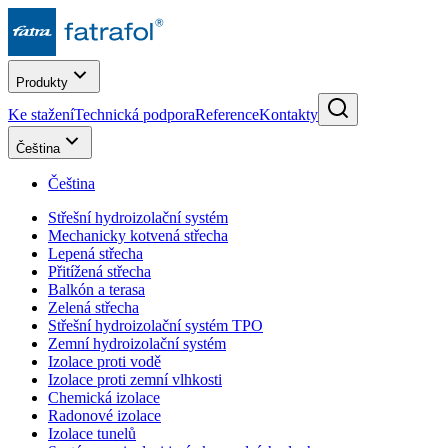
Produkty
Ke stažení
Technická podpora
Reference
Kontakty
Čeština
Čeština
Střešní hydroizolační systém
Mechanicky kotvená střecha
Lepená střecha
Přitížená střecha
Balkón a terasa
Zelená střecha
Střešní hydroizolační systém TPO
Zemní hydroizolační systém
Izolace proti vodě
Izolace proti zemní vlhkosti
Chemická izolace
Radonové izolace
Izolace tunelů