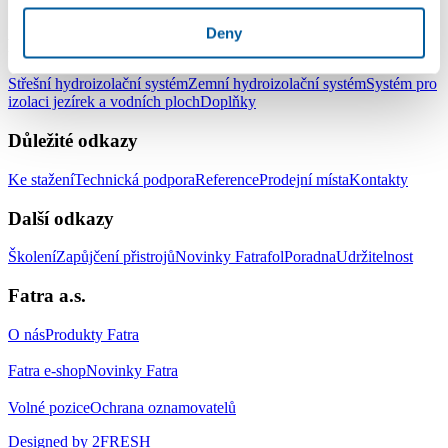
LinkedIn
Facebook
YouTube
Instagram
Deny
Produkty
Střešní hydroizolační systém
Zemní hydroizolační systém
Systém pro
izolaci jezírek a vodních ploch
Doplňky
Důležité odkazy
Ke stažení
Technická podpora
Reference
Prodejní místa
Kontakty
Další odkazy
Školení
Zapůjčení přistrojů
Novinky Fatrafol
Poradna
Udržitelnost
Fatra a.s.
O nás
Produkty Fatra
Fatra e-shop
Novinky Fatra
Volné pozice
Ochrana oznamovatelů
Designed by 2FRESH