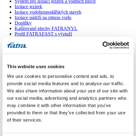
Systém pro izolaci jezírek a vodních ploch
Izolace jezírek
Izolace vodohospodářských staveb
Izolace nádrží na pitnou vodu
Doplňky
Kašírované plechy FATRANYL
Profil FATRAFAST s výztuží
Profil FATRAFLEX
Dlaždice FATRAFOL WALK 600
Parozábrana a tepelná izolace
Ochranná geotextilie
Lepidla
This website uses cookies
Ostatní doplňky
VŠECHNY PRODUKTY
We use cookies to personalise content and ads, to
provide social media features and to analyse our traffic.
Menu
We also share information about your use of our site with
our social media, advertising and analytics partners who
Menu
may combine it with other information that you’ve
Domů
/
provided to them or that they’ve collected from your use
Poradna
/
Pokládka PVC fólie jako pochozí vrstvy balkonu
of their services.
Pokládka PVC fólie jako pochozí vrstvy