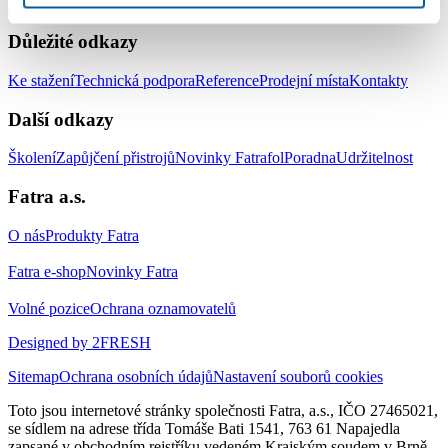
izolaci jezírek a vodních ploch
Doplňky
Důležité odkazy
Ke stažení
Technická podpora
Reference
Prodejní místa
Kontakty
Další odkazy
Školení
Zapůjčení přistrojů
Novinky Fatrafol
Poradna
Udržitelnost
Fatra a.s.
O nás
Produkty Fatra
Fatra e-shop
Novinky Fatra
Volné pozice
Ochrana oznamovatelů
Designed by 2FRESH
Sitemap
Ochrana osobních údajů
Nastavení souborů cookies
Toto jsou internetové stránky společnosti Fatra, a.s., IČO 27465021,
se sídlem na adrese třída Tomáše Bati 1541, 763 61 Napajedla
zapsané v obchodním rejstříku vedeném Krajským soudem v Brně,