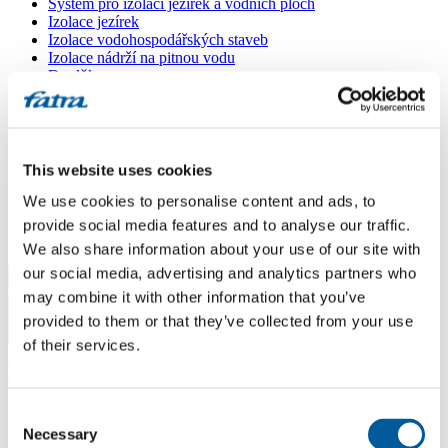
Systém pro izolaci jezírek a vodních ploch
Izolace jezírek
Izolace vodohospodářských staveb
Izolace nádrží na pitnou vodu
Doplňky
Kašírované plechy FATRANYL
Profil FATRAFAST s výztuží
Profil FATRAFLEX
Dlaždice FATRAFOL WALK 600
Parozábrana a tepelná izolace
This website uses cookies
Ochranná geotextilie
We use cookies to personalise content and ads, to
Lepidla
Ostatní doplňky
provide social media features and to analyse our traffic.
VŠECHNY PRODUKTY
We also share information about your use of our site with
our social media, advertising and analytics partners who
Menu
may combine it with other information that you’ve
provided to them or that they’ve collected from your use
Menu
of their services.
Domů
/
Poradna
/
Pokládka foĺie fatrafol
Consent
Pokládka foĺie fatrafol
Necessary
Selection