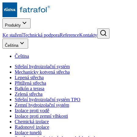
Produkty
Ke stažení
Technická podpora
Reference
Kontakty
Čeština
Čeština
Střešní hydroizolační systém
Mechanicky kotvená střecha
Lepená střecha
Přitížená střecha
Balkón a terasa
Zelená střecha
Střešní hydroizolační systém TPO
Zemní hydroizolační systém
Izolace proti vodě
Izolace proti zemní vlhkosti
Chemická izolace
Radonové izolace
Izolace tunelů