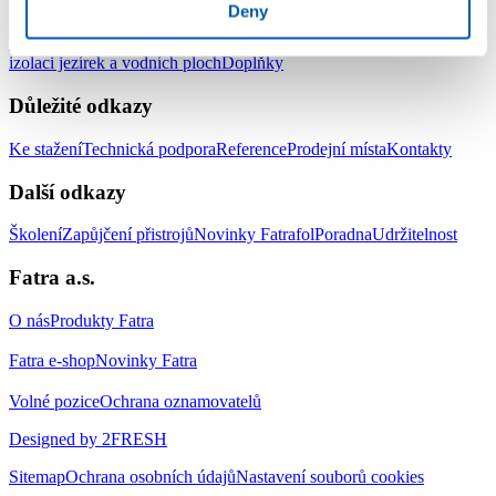
Produkty
Deny
Střešní hydroizolační systém
Zemní hydroizolační systém
Systém pro
izolaci jezírek a vodních ploch
Doplňky
Důležité odkazy
Ke stažení
Technická podpora
Reference
Prodejní místa
Kontakty
Další odkazy
Školení
Zapůjčení přistrojů
Novinky Fatrafol
Poradna
Udržitelnost
Fatra a.s.
O nás
Produkty Fatra
Fatra e-shop
Novinky Fatra
Volné pozice
Ochrana oznamovatelů
Designed by 2FRESH
Sitemap
Ochrana osobních údajů
Nastavení souborů cookies