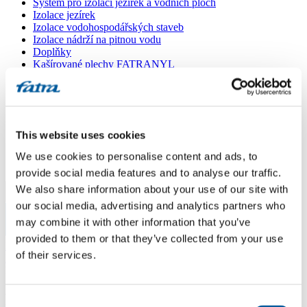
Systém pro izolaci jezírek a vodních ploch
Izolace jezírek
Izolace vodohospodářských staveb
Izolace nádrží na pitnou vodu
Doplňky
Kašírované plechy FATRANYL
Profil FATRAFAST s výztuží
Profil FATRAFLEX
Dlaždice FATRAFOL WALK 600
Parozábrana a tepelná izolace
Ochranná geotextilie
This website uses cookies
Lepidla
Ostatní doplňky
We use cookies to personalise content and ads, to
VŠECHNY PRODUKTY
provide social media features and to analyse our traffic.
We also share information about your use of our site with
Menu
our social media, advertising and analytics partners who
may combine it with other information that you’ve
Menu
provided to them or that they’ve collected from your use
Domů
/
of their services.
Poradna
/
Pochozí hydroizolace balkonu
Pochozí hydroizolace balkonu
Consent