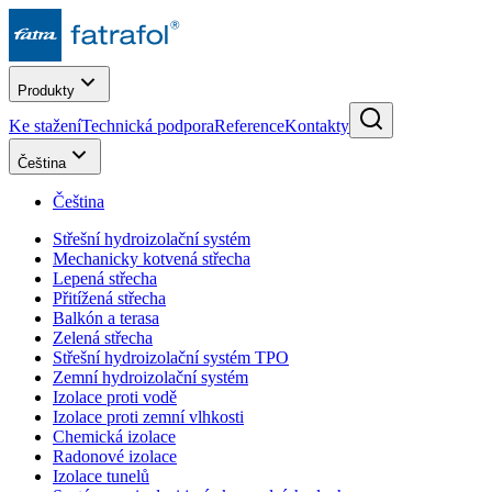
Produkty
Ke stažení
Technická podpora
Reference
Kontakty
Čeština
Čeština
Střešní hydroizolační systém
Mechanicky kotvená střecha
Lepená střecha
Přitížená střecha
Balkón a terasa
Zelená střecha
Střešní hydroizolační systém TPO
Zemní hydroizolační systém
Izolace proti vodě
Izolace proti zemní vlhkosti
Chemická izolace
Radonové izolace
Izolace tunelů