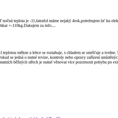
 nočná teplota je -11,fatrafol máme nejaký 4rok,potrebujem ísť ku elekt
tikar +-110kg.Dakujem za info....
í teplotou měkne a lehce se roztahuje, s chladem se smršťuje a tvrdn
ud se jedná o nutné revize, kontroly nebo opravy zařízení umístěných na
statních běžných střech je nutné věnovat více pozornosti pohybu po ex