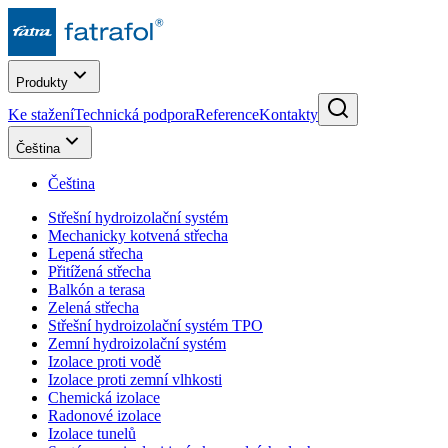
Produkty
Ke stažení
Technická podpora
Reference
Kontakty
Čeština
Čeština
Střešní hydroizolační systém
Mechanicky kotvená střecha
Lepená střecha
Přitížená střecha
Balkón a terasa
Zelená střecha
Střešní hydroizolační systém TPO
Zemní hydroizolační systém
Izolace proti vodě
Izolace proti zemní vlhkosti
Chemická izolace
Radonové izolace
Izolace tunelů