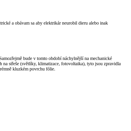
rické a obávam sa aby elektrikár neurobil dieru alebo inak
e. Samozřejmě bude v tomto období náchylnější na mechanické
 střeše (světlíky, klimatizace, fotovoltaika), tyto jsou zpravidla
trémně kluzkém povrchu fólie.