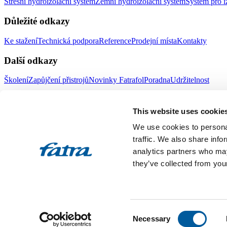
Střešní hydroizolační systém
Zemní hydroizolační systém
Systém pro i
Důležité odkazy
Ke stažení
Technická podpora
Reference
Prodejní místa
Kontakty
Další odkazy
Školení
Zapůjčení přistrojů
Novinky Fatrafol
Poradna
Udržitelnost
Fatra a.s.
This website uses cookie
O nás
Produkty Fatra
We use cookies to personal
Fatra e-shop
Novinky Fatra
traffic. We also share info
analytics partners who may
Volné pozice
Ochrana oznamovatelů
they’ve collected from your
Designed by 2FRESH
Sitemap
Ochrana osobních údajů
Nastavení souborů cookies
Toto jsou internetové stránky společnosti Fatra, a.s., IČO 27465021
Consent
vložka 4598. Společnost Fatra, a.s., je členem koncernu AGROFERT 
Necessary
Selection
All rights reserved