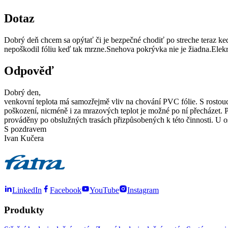
Dotaz
Dobrý deň chcem sa opýtať či je bezpečné chodiť po streche teraz keď
nepoškodil fóliu keď tak mrzne.Snehova pokrývka nie je žiadna.Elekr
Odpověď
Dobrý den,
venkovní teplota má samozřejmě vliv na chování PVC fólie. S rostouc
poškození, nicméně i za mrazových teplot je možné po ní přecházet. Pok
prováděny po obslužných trasách přizpůsobených k této činnosti. U o
S pozdravem
Ivan Kučera
LinkedIn
Facebook
YouTube
Instagram
Produkty