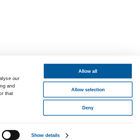
Allow all
alyse our
ing and
Allow selection
r that
Deny
né v obchodním rejstříku vedeném Krajským soudem v Brně, oddíl B,
ese Pyšelská 2327/2, Chodov, 149 00 Praha 4. © 2026 Fatra, a.s. •
Show details