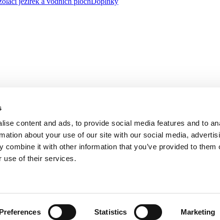
zolaci jezírek a vodních ploch
Doplňky
s
ise content and ads, to provide social media features and to an
rmation about your use of our site with our social media, advertis
 combine it with other information that you’ve provided to them o
 use of their services.
, se sídlem na adrese třída Tomáše Bati 1541, 763 61 Napajedla zapsa
řízeného společností AGROFERT, a.s., IČO 26185610, se sídlem na adr
Preferences
Statistics
Marketing