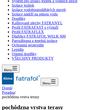
Systém pro izolaci jezírek a vodních ploch
Izolace jezírek
Izolace vodohospodářských staveb
Izolace nádrží na pitnou vodu
Doplňky
Kašírované plechy FATRANYL
Profil FATRAFAST s výztuží
Profil FATRAFLEX
Dlaždice FATRAFOL WALK 600
Parozábrana a tepelná izolace
Ochranná geotextilie
Lepidla
Ostatní doplňky
VŠECHNY PRODUKTY
Menu
Menu
Domů
/
Poradna
/
pochôdzna vrstva terasy
pochôdzna vrstva terasy