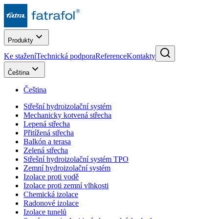
Produkty
Ke stažení
Technická podpora
Reference
Kontakty
Čeština
Čeština
Střešní hydroizolační systém
Mechanicky kotvená střecha
Lepená střecha
Přitížená střecha
Balkón a terasa
Zelená střecha
Střešní hydroizolační systém TPO
Zemní hydroizolační systém
Izolace proti vodě
Izolace proti zemní vlhkosti
Chemická izolace
Radonové izolace
Izolace tunelů