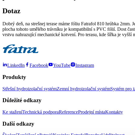
Dotaz
Dobrý deň, na strešnej terase máme fóliu Fatrafol 810 hrúbka 2mm. J
plocha tohoto umělého trávníku je kompatibilní s PVC fólií. Dost čas
vrstvu nahrazující mechanické kotvení. Pro terasu, kde šířka je vyšší
LinkedIn
Facebook
YouTube
Instagram
Produkty
Střešní hydroizolační systém
Zemní hydroizolační systém
Systém pro i
Důležité odkazy
Ke stažení
Technická podpora
Reference
Prodejní místa
Kontakty
Další odkazy