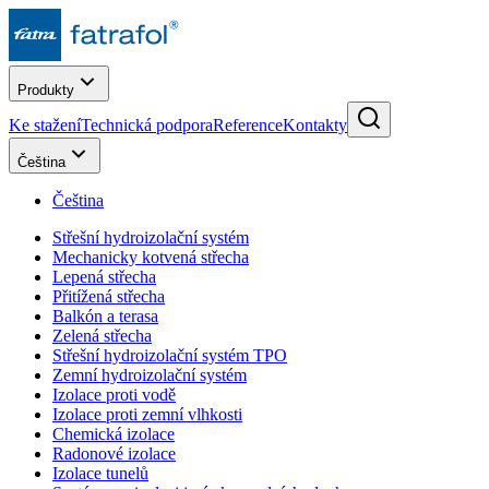
Produkty
Ke stažení
Technická podpora
Reference
Kontakty
Čeština
Čeština
Střešní hydroizolační systém
Mechanicky kotvená střecha
Lepená střecha
Přitížená střecha
Balkón a terasa
Zelená střecha
Střešní hydroizolační systém TPO
Zemní hydroizolační systém
Izolace proti vodě
Izolace proti zemní vlhkosti
Chemická izolace
Radonové izolace
Izolace tunelů