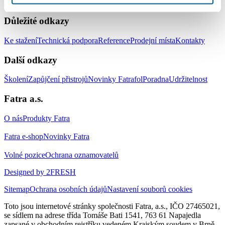
izolaci jezírek a vodních ploch
Doplňky
Důležité odkazy
Ke stažení
Technická podpora
Reference
Prodejní místa
Kontakty
Další odkazy
Školení
Zapůjčení přistrojů
Novinky Fatrafol
Poradna
Udržitelnost
Fatra a.s.
O nás
Produkty Fatra
Fatra e-shop
Novinky Fatra
Volné pozice
Ochrana oznamovatelů
Designed by 2FRESH
Sitemap
Ochrana osobních údajů
Nastavení souborů cookies
Toto jsou internetové stránky společnosti Fatra, a.s., IČO 27465021,
se sídlem na adrese třída Tomáše Bati 1541, 763 61 Napajedla
zapsané v obchodním rejstříku vedeném Krajským soudem v Brně,