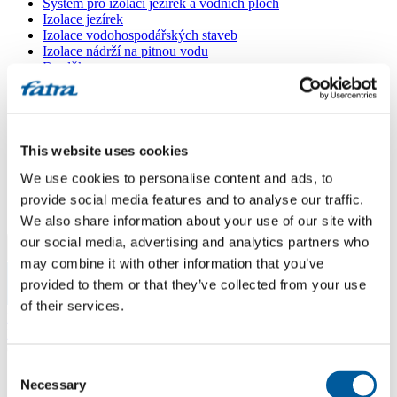
Systém pro izolaci jezírek a vodních ploch
Izolace jezírek
Izolace vodohospodářských staveb
Izolace nádrží na pitnou vodu
Doplňky
Kašírované plechy FATRANYL
Profil FATRAFAST s výztuží
Profil FATRAFLEX
Dlaždice FATRAFOL WALK 600
Parozábrana a tepelná izolace
This website uses cookies
Ochranná geotextilie
We use cookies to personalise content and ads, to
Lepidla
Ostatní doplňky
provide social media features and to analyse our traffic.
VŠECHNY PRODUKTY
We also share information about your use of our site with
our social media, advertising and analytics partners who
Menu
may combine it with other information that you’ve
provided to them or that they’ve collected from your use
Menu
of their services.
Domů
/
Poradna
/
Ošetření PVC fólie
Consent
Ošetření PVC fólie
Necessary
Selection