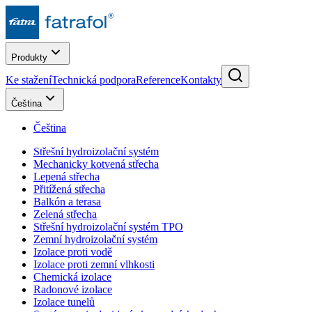
Produkty
Ke stažení
Technická podpora
Reference
Kontakty
Čeština
Čeština
Střešní hydroizolační systém
Mechanicky kotvená střecha
Lepená střecha
Přitížená střecha
Balkón a terasa
Zelená střecha
Střešní hydroizolační systém TPO
Zemní hydroizolační systém
Izolace proti vodě
Izolace proti zemní vlhkosti
Chemická izolace
Radonové izolace
Izolace tunelů