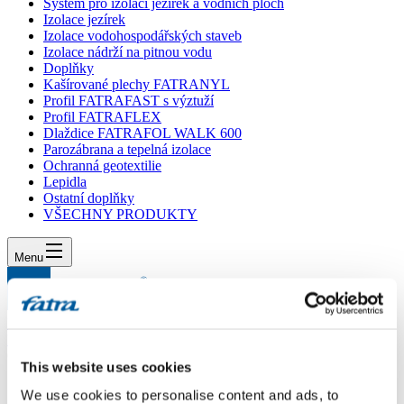
Systém pro izolaci jezírek a vodních ploch
Izolace jezírek
Izolace vodohospodářských staveb
Izolace nádrží na pitnou vodu
Doplňky
Kašírované plechy FATRANYL
Profil FATRAFAST s výztuží
Profil FATRAFLEX
Dlaždice FATRAFOL WALK 600
Parozábrana a tepelná izolace
Ochranná geotextilie
Lepidla
Ostatní doplňky
VŠECHNY PRODUKTY
Menu
Menu
Domů
/
Poradna
/
Oprava folie Fatrafol na balkoně.
This website uses cookies
Oprava folie Fatrafol na balkoně.
We use cookies to personalise content and ads, to