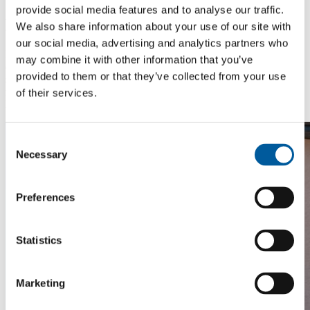
provide social media features and to analyse our traffic.
Dotaz
We also share information about your use of our site with
our social media, advertising and analytics partners who
Dobrý den, vyměnili jsme plastové dvéře na balkoně. Řemeslníci
may combine it with other information that you’ve
odřízli folii cca 15 cm od dveří, vlastně v ostění dveří včetně
provided to them or that they’ve collected from your use
soklíků. Opravu chci provést sám, folii mám. Mám dotaz, bude pro
mne lepší folii nalepit lepidlem, nebo půjčit leister a folii svařit?
of their services.
Děkuji vám za odpověď. Jan Nerušil tel.737257057
Consent
Necessary
Selection
Preferences
Statistics
Marketing