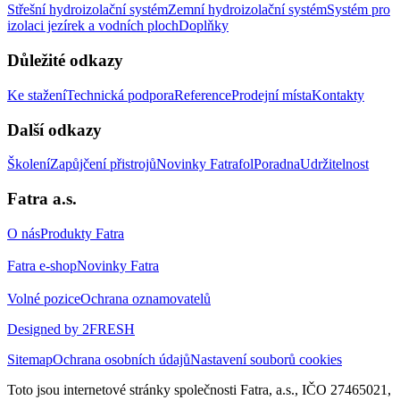
Střešní hydroizolační systém
Zemní hydroizolační systém
Systém pro
izolaci jezírek a vodních ploch
Doplňky
Důležité odkazy
Ke stažení
Technická podpora
Reference
Prodejní místa
Kontakty
Další odkazy
Školení
Zapůjčení přistrojů
Novinky Fatrafol
Poradna
Udržitelnost
Fatra a.s.
O nás
Produkty Fatra
Fatra e-shop
Novinky Fatra
Volné pozice
Ochrana oznamovatelů
Designed by 2FRESH
Sitemap
Ochrana osobních údajů
Nastavení souborů cookies
Toto jsou internetové stránky společnosti Fatra, a.s., IČO 27465021,