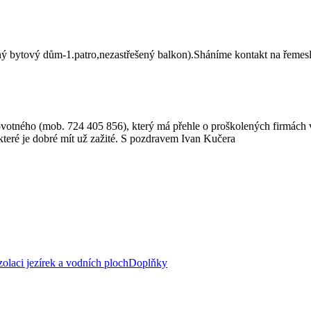
 bytový dům-1.patro,nezastřešený balkon).Sháníme kontakt na řemeslní
ovotného (mob. 724 405 856), který má přehle o proškolených firmách v
, které je dobré mít už zažité. S pozdravem Ivan Kučera
zolaci jezírek a vodních ploch
Doplňky