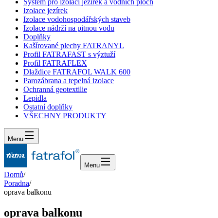
Systém pro izolaci jezírek a vodních ploch
Izolace jezírek
Izolace vodohospodářských staveb
Izolace nádrží na pitnou vodu
Doplňky
Kašírované plechy FATRANYL
Profil FATRAFAST s výztuží
Profil FATRAFLEX
Dlaždice FATRAFOL WALK 600
Parozábrana a tepelná izolace
Ochranná geotextilie
Lepidla
Ostatní doplňky
VŠECHNY PRODUKTY
Menu
Menu
Domů
/
Poradna
/
oprava balkonu
oprava balkonu