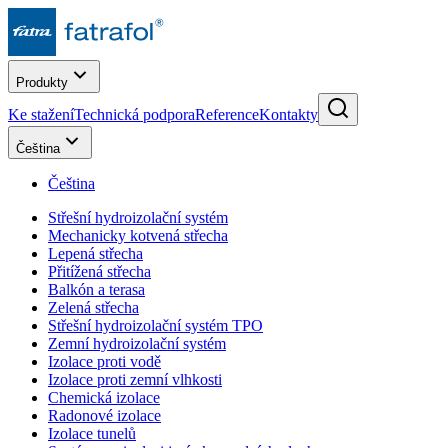
Produkty
Ke stažení
Technická podpora
Reference
Kontakty
Čeština
Čeština
Střešní hydroizolační systém
Mechanicky kotvená střecha
Lepená střecha
Přitížená střecha
Balkón a terasa
Zelená střecha
Střešní hydroizolační systém TPO
Zemní hydroizolační systém
Izolace proti vodě
Izolace proti zemní vlhkosti
Chemická izolace
Radonové izolace
Izolace tunelů