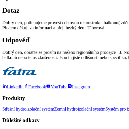
Dotaz
Dobrý den, potřebujeme provést celkovou rekonstrukci balkonu( zděný
Předem děkuji za informaci a přeji hezký den. Táborová
Odpověď
Dobrý den, obraťte se prosím na našeho regionálního prodejce - J. N
balkonů nebo teras zkušenosti. Jsou tu jisté odlišnosti nebo specifika
LinkedIn
Facebook
YouTube
Instagram
Produkty
Střešní hydroizolační systém
Zemní hydroizolační systém
Systém pro i
Důležité odkazy