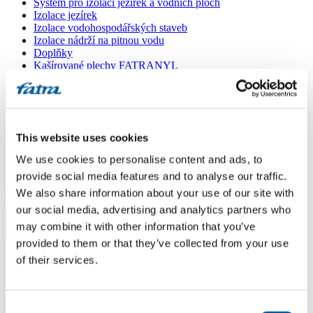
Systém pro izolaci jezírek a vodních ploch
Izolace jezírek
Izolace vodohospodářských staveb
Izolace nádrží na pitnou vodu
Doplňky
Kašírované plechy FATRANYL
Profil FATRAFAST s výztuží
Profil FATRAFLEX
Dlaždice FATRAFOL WALK 600
Parozábrana a tepelná izolace
Ochranná geotextilie
This website uses cookies
Lepidla
Ostatní doplňky
We use cookies to personalise content and ads, to
VŠECHNY PRODUKTY
provide social media features and to analyse our traffic.
We also share information about your use of our site with
Menu
our social media, advertising and analytics partners who
may combine it with other information that you’ve
Menu
provided to them or that they’ve collected from your use
Domů
/
of their services.
Poradna
/
oplechovani ploche strechy z PVC
oplechovani ploche strechy z PVC
Consent