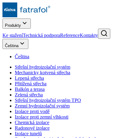
Produkty
Ke stažení
Technická podpora
Reference
Kontakty
Čeština
Čeština
Střešní hydroizolační systém
Mechanicky kotvená střecha
Lepená střecha
Přitížená střecha
Balkón a terasa
Zelená střecha
Střešní hydroizolační systém TPO
Zemní hydroizolační systém
Izolace proti vodě
Izolace proti zemní vlhkosti
Chemická izolace
Radonové izolace
Izolace tunelů