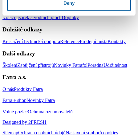
Produkty
Deny
Střešní hydroizolační systém
Zemní hydroizolační systém
Systém pro
izolaci jezírek a vodních ploch
Doplňky
Důležité odkazy
Ke stažení
Technická podpora
Reference
Prodejní místa
Kontakty
Další odkazy
Školení
Zapůjčení přistrojů
Novinky Fatrafol
Poradna
Udržitelnost
Fatra a.s.
O nás
Produkty Fatra
Fatra e-shop
Novinky Fatra
Volné pozice
Ochrana oznamovatelů
Designed by 2FRESH
Sitemap
Ochrana osobních údajů
Nastavení souborů cookies