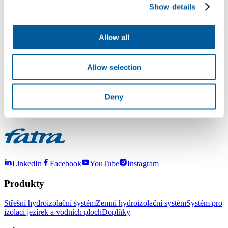
mezerou, vrstvou PU pěny apod) považujeme jako výrobci fólie za
Show details
vážnou vadu, která může mít negativní vliv i na fólii, protože
urychluje její degradaci tzv. vytahováním změkčovadel. Tato fólie
následně ztrácí pružnost, tvrdne a v některých případech může i
Allow all
popraskat. Vedle toho také dochází k objemovým změnám u
polystyrenu, který se vypařuje. Tento jev ovlivňuje i teplota, která je
sice u zemních izolací podstatně menší než např. na střechách,
neznamená to však, že je to v pořádku. Doba životnosti izolace,
Allow selection
která je prakticky shodná s životností samotné stavby předpokládá,
že je fólie aplikována v souladu s platnými normami, pravidly a
požadavky výrobce. Inovativní řešení postavená na neznalosti a
Deny
zjednodušená řešení s prvky lidové tvořivosti se neslučují s funkční
izolací. S pozdravem Ivan Kučera
LinkedIn
Facebook
YouTube
Instagram
Produkty
Střešní hydroizolační systém
Zemní hydroizolační systém
Systém pro
izolaci jezírek a vodních ploch
Doplňky