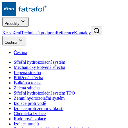
Produkty
Ke stažení
Technická podpora
Reference
Kontakty
Čeština
Čeština
Střešní hydroizolační systém
Mechanicky kotvená střecha
Lepená střecha
Přitížená střecha
Balkón a terasa
Zelená střecha
Střešní hydroizolační systém TPO
Zemní hydroizolační systém
Izolace proti vodě
Izolace proti zemní vlhkosti
Chemická izolace
Radonové izolace
Izolace tunelů