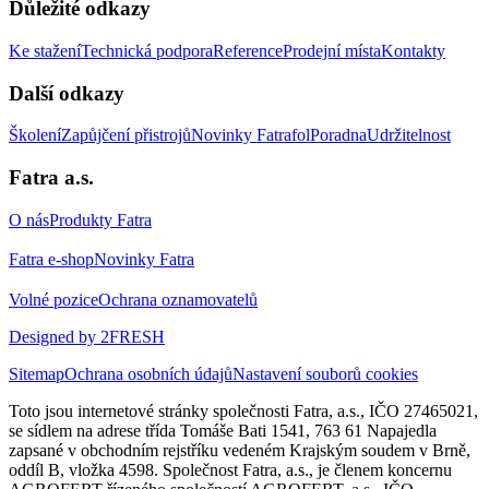
Důležité odkazy
Ke stažení
Technická podpora
Reference
Prodejní místa
Kontakty
Další odkazy
Školení
Zapůjčení přistrojů
Novinky Fatrafol
Poradna
Udržitelnost
Fatra a.s.
O nás
Produkty Fatra
Fatra e-shop
Novinky Fatra
Volné pozice
Ochrana oznamovatelů
Designed by 2FRESH
Sitemap
Ochrana osobních údajů
Nastavení souborů cookies
Toto jsou internetové stránky společnosti Fatra, a.s., IČO 27465021,
se sídlem na adrese třída Tomáše Bati 1541, 763 61 Napajedla
zapsané v obchodním rejstříku vedeném Krajským soudem v Brně,
oddíl B, vložka 4598. Společnost Fatra, a.s., je členem koncernu