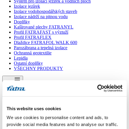
Systém pro izolaci jezírek a vodních ploch
Izolace jezírek
Izolace vodohospodářských staveb
Izolace nádrží na pitnou vodu
Doplňky
Kašírované plechy FATRANYL
Profil FATRAFAST s výztuží
Profil FATRAFLEX
Dlaždice FATRAFOL WALK 600
Parozábrana a tepelná izolace
Ochranná geotextilie
Lepidla
Ostatní doplňky
VŠECHNY PRODUKTY
Menu
Menu
Domů
/
Poradna
This website uses cookies
/
Nutnost použití separační vrtsvy
We use cookies to personalise content and ads, to
provide social media features and to analyse our traffic.
Nutnost použití separační vrtsvy