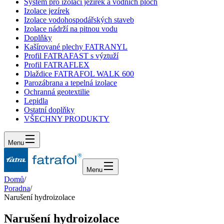
Systém pro izolaci jezírek a vodních ploch
Izolace jezírek
Izolace vodohospodářských staveb
Izolace nádrží na pitnou vodu
Doplňky
Kašírované plechy FATRANYL
Profil FATRAFAST s výztuží
Profil FATRAFLEX
Dlaždice FATRAFOL WALK 600
Parozábrana a tepelná izolace
Ochranná geotextilie
Lepidla
Ostatní doplňky
VŠECHNY PRODUKTY
Menu
Menu
Domů
/
Poradna
/
Narušení hydroizolace
Narušení hydroizolace