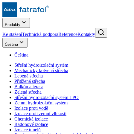
Produkty
Ke stažení
Technická podpora
Reference
Kontakty
Čeština
Čeština
Střešní hydroizolační systém
Mechanicky kotvená střecha
Lepená střecha
Přitížená střecha
Balkón a terasa
Zelená střecha
Střešní hydroizolační systém TPO
Zemní hydroizolační systém
Izolace proti vodě
Izolace proti zemní vlhkosti
Chemická izolace
Radonové izolace
Izolace tunelů