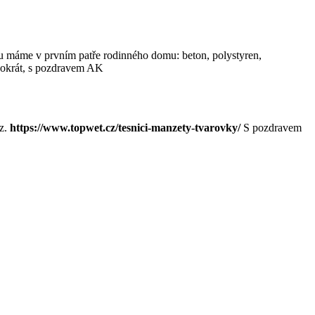
su máme v prvním patře rodinného domu: beton, polystyren,
ohokrát, s pozdravem AK
iz.
https://www.topwet.cz/tesnici-manzety-tvarovky/
S pozdravem