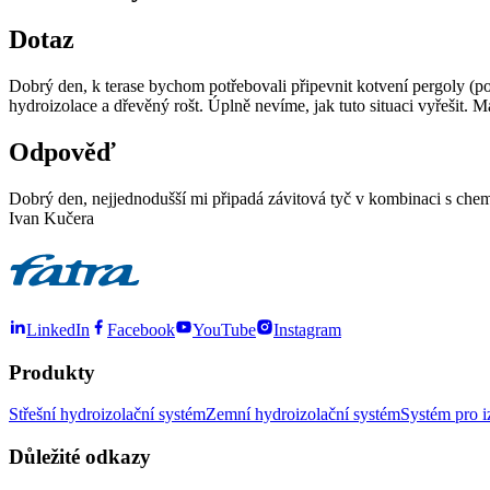
Dotaz
Dobrý den, k terase bychom potřebovali připevnit kotvení pergoly (p
hydroizolace a dřevěný rošt. Úplně nevíme, jak tuto situaci vyřešit.
Odpověď
Dobrý den, nejjednodušší mi připadá závitová tyč v kombinaci s ch
Ivan Kučera
LinkedIn
Facebook
YouTube
Instagram
Produkty
Střešní hydroizolační systém
Zemní hydroizolační systém
Systém pro i
Důležité odkazy