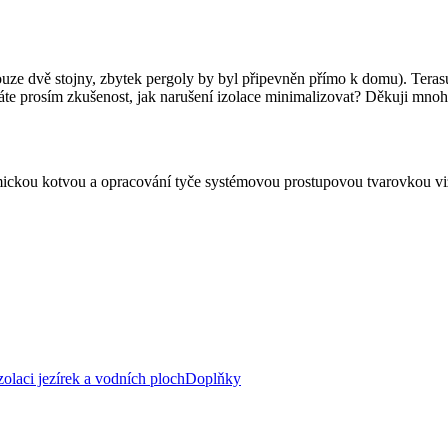
ouze dvě stojny, zbytek pergoly by byl připevněn přímo k domu). Tera
 Máte prosím zkušenost, jak narušení izolace minimalizovat? Děkuji mn
emickou kotvou a opracování tyče systémovou prostupovou tvarovkou v
zolaci jezírek a vodních ploch
Doplňky